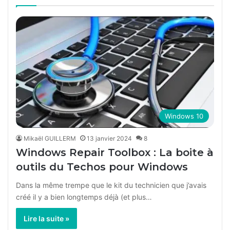
précédente
suivan
en
détendant
les
vaisseaux
sanguins
du
pénis
lorsque
vous
Windows 10
êtes
sexuellement
Mikaël GUILLERM
13 janvier 2024
8
excité.
Windows Repair Toolbox : La boite à
Le
outils du Techos pour Windows
Viagra
générique
Dans la même trempe que le kit du technicien que j’avais
est
créé il y a bien longtemps déjà (et plus…
le
Lire la suite »
même