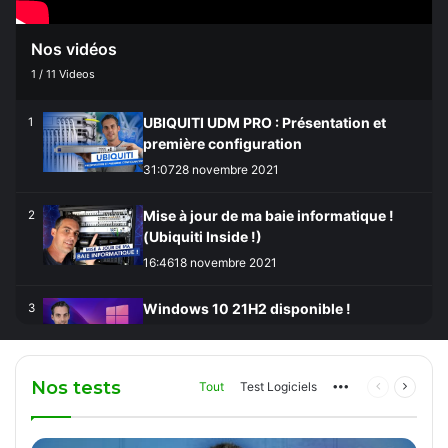
Nos vidéos
1
/
11
Videos
UBIQUITI UDM PRO : Présentation et
1
première configuration
31:07
28 novembre 2021
Mise à jour de ma baie informatique !
2
(Ubiquiti Inside !)
16:46
18 novembre 2021
Windows 10 21H2 disponible !
3
Comment mettre à jour ?
12:05
17 novembre 2021
Nos tests
Tout
Test Logiciels
More
Page
Page
Comment installer macOS 12 Monterey
4
précédente
suivan
sur PC avec VMware !