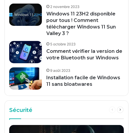
que
2 novembre 2023
le
Windows 11 23H2 disponible
Viagra
pour tous ! Comment
original
télécharger Windows 11 Sun
de
Valley 3 ?
Pfizer,
5 octobre 2023
mais
Comment vérifier la version de
il
votre Bluetooth sur Windows
est
moins
9 août 2023
cher.
Installation facile de Windows
Dans
11 sans bloatwares
certaines
pharmacies
sans
Sécurité
Page
Page
ordonnance,
précédente
suivan
est-
il