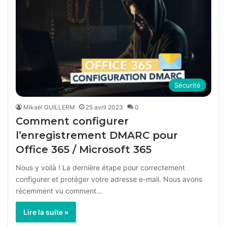
possible
acheter
du
Viagra
en
ligne
pas
Sécurité
cher
en
Mikaël GUILLERM
25 avril 2023
0
France.
Comment configurer
l’enregistrement DMARC pour
Office 365 / Microsoft 365
Nous y voilà ! La dernière étape pour correctement
configurer et protéger votre adresse e-mail. Nous avons
récemment vu comment…
Lire la suite »