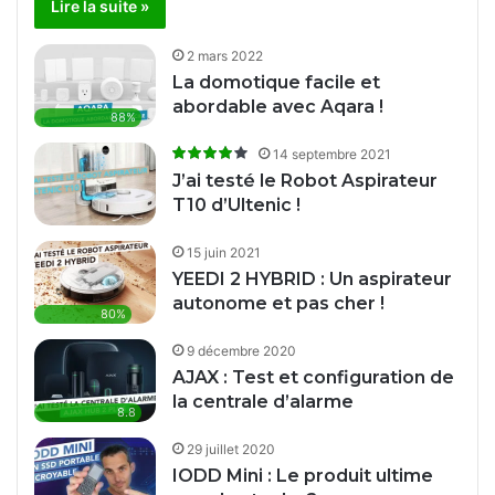
Lire la suite »
Comment forcer la mise à jour vers
9
Windows 11 depuis Windows 10 ?
2 mars 2022
10:28
5 octobre 2021
La domotique facile et
abordable avec Aqara !
Windows 11 est disponible ! Les
10
88%
nouveautés & changements !
14 septembre 2021
20:18
5 octobre 2021
J’ai testé le Robot Aspirateur
T10 d’Ultenic !
Transformer votre PC en console
11
rétrogaming avec Recalbox !
15 juin 2021
19:49
29 septembre 2021
YEEDI 2 HYBRID : Un aspirateur
autonome et pas cher !
80%
9 décembre 2020
AJAX : Test et configuration de
la centrale d’alarme
8.8
29 juillet 2020
IODD Mini : Le produit ultime