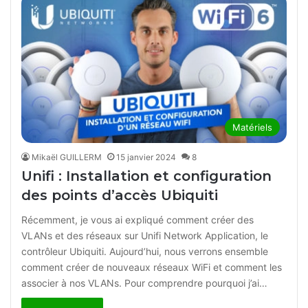
18:47
13 novembre 2021
Files : Le meilleur explorateur de fichiers
5
sous Windows ?
10:31
5 novembre 2021
Comment désinstaller Windows 11 et
6
revenir sur Windows 10 après la mise à
jour
Matériels
09:56
28 octobre 2021
Mikaël GUILLERM
15 janvier 2024
8
Unifi : Installation et configuration
Comment créer une clé USB Bootable
7
Windows 11 avec Rufus ?
des points d’accès Ubiquiti
07:32
12 octobre 2021
Récemment, je vous ai expliqué comment créer des
VLANs et des réseaux sur Unifi Network Application, le
Comment installer Windows 11 sur un
8
contrôleur Ubiquiti. Aujourd’hui, nous verrons ensemble
PC non compatible ? (Problème CPU ou
comment créer de nouveaux réseaux WiFi et comment les
TPM 2.0)
associer à nos VLANs. Pour comprendre pourquoi j’ai…
14:25
7 octobre 2021