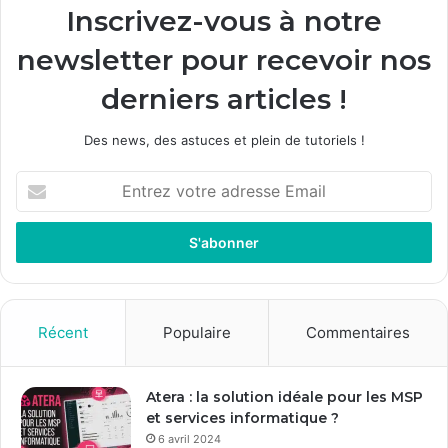
Inscrivez-vous à notre
newsletter pour recevoir nos
derniers articles !
Des news, des astuces et plein de tutoriels !
E
n
t
r
e
z
v
o
Récent
Populaire
Commentaires
t
r
e
Atera : la solution idéale pour les MSP
a
et services informatique ?
d
6 avril 2024