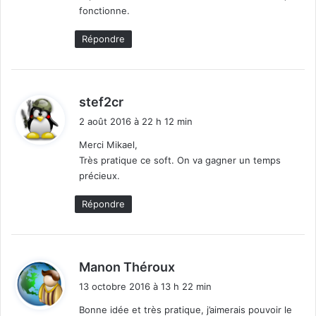
fonctionne.
Répondre
d
stef2cr
i
2 août 2016 à 22 h 12 min
t
Merci Mikael,
Très pratique ce soft. On va gagner un temps
:
précieux.
Répondre
d
Manon Théroux
i
13 octobre 2016 à 13 h 22 min
t
Bonne idée et très pratique, j’aimerais pouvoir le