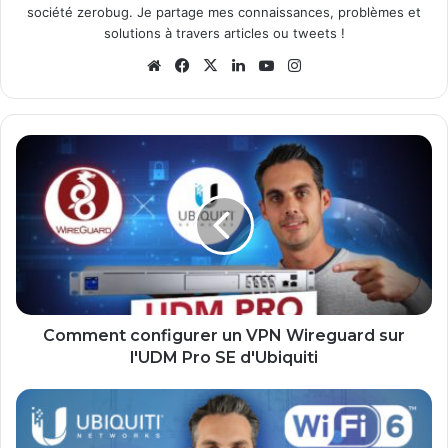
société zerobug. Je partage mes connaissances, problèmes et
solutions à travers articles ou tweets !
We
Fa
X
Lin
Yo
Ins
bsi
ce
ke
uT
tag
te
bo
din
ub
ra
ok
e
m
C
o
m
m
e
n
t
c
o
n
Comment configurer un VPN Wireguard sur
f
l'UDM Pro SE d'Ubiquiti
i
g
U
u
n
r
i