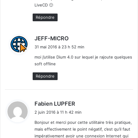
c
LiveCD 🙂
c
è
Répondre
s
U
b
d
JEFF-MICRO
i
i
q
31 mai 2016 à 23 h 52 min
t
u
moi j’utilise Dium 4.0 sur lequel je rajoute quelques
i
soft offline
t
:
i
Répondre
d
Fabien LUPFER
i
2 juin 2016 à 11 h 42 min
t
Bonjour et merci pour cette utilitaire très pratique,
mais effectivement le point négatif, c’est qu’il faut
:
impérativement avoir une connexion Internet qui