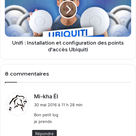
e
f
r
i
u
:
n
I
V
n
P
s
N
t
Unifi : Installation et configuration des points
W
a
d'accès Ubiquiti
i
l
r
l
e
a
8 commentaires
g
t
u
i
a
o
r
n
d
Mi-kha Ël
d
e
i
30 mai 2016 à 11 h 28 min
s
t
t
u
c
Bon petit log
r
o
je prends
:
l
n
'
f
Répondre