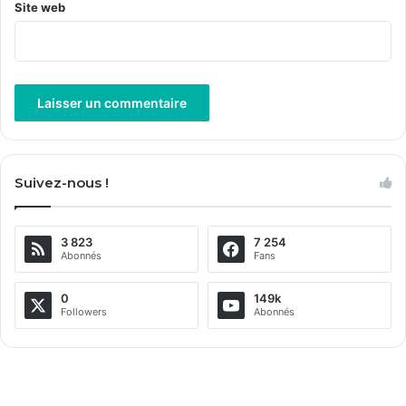
Site web
A
l
Suivez-nous !
t
e
3 823
7 254
r
Abonnés
Fans
n
a
0
149k
Followers
Abonnés
t
i
v