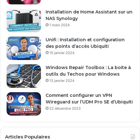
r
e
Installation de Home Assistant sur un
s
NAS Synology
s
1 mars 2024
e
E
Unifi : Installation et configuration
m
des points d’accès Ubiquiti
a
15 janvier 2024
i
l
Windows Repair Toolbox : La boite à
outils du Techos pour Windows
13 janvier 2024
Comment configurer un VPN
Wireguard sur l’UDM Pro SE d’Ubiquiti
22 décembre 2023
Articles Populaires