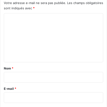
Votre adresse e-mail ne sera pas publiée.
Les champs obligatoires
sont indiqués avec
*
C
o
m
m
e
n
t
a
Nom
*
i
r
e
E-mail
*
*