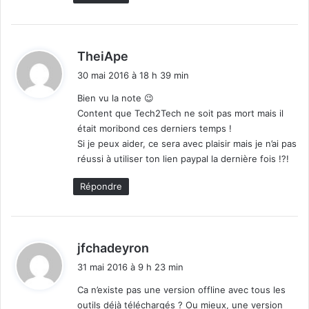
U
i
D
g
M
u
P
r
d
TheiApe
r
a
i
30 mai 2016 à 18 h 39 min
o
t
t
S
i
Bien vu la note 😉
E
o
Content que Tech2Tech ne soit pas mort mais il
:
d
n
était moribond ces derniers temps !
'
d
Si je peux aider, ce sera avec plaisir mais je n’ai pas
U
e
réussi à utiliser ton lien paypal la dernière fois !?!
b
s
i
p
Répondre
q
o
u
i
i
n
t
t
d
jfchadeyron
i
s
i
d
31 mai 2016 à 9 h 23 min
t
'
Ca n’existe pas une version offline avec tous les
a
outils déjà téléchargés ? Ou mieux, une version
: