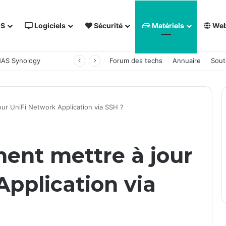
OS
Logiciels
Sécurité
Matériels
We
 NAS Synology
Forum des techs
Annuaire
Sout
our UniFi Network Application via SSH ?
ment mettre à jour
Application via