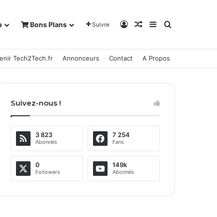
Connexion
Article Aléatoire
Sidebar (barre la
Rechercher
b
Bons Plans
Suivre
enir Tech2Tech.fr
Annonceurs
Contact
A Propos
Suivez-nous !
3 823
7 254
Abonnés
Fans
0
149k
Followers
Abonnés