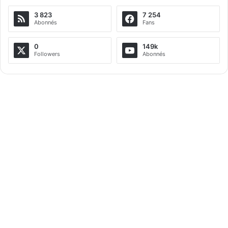
e
3 823
7 254
r
Abonnés
Fans
n
a
0
149k
Followers
Abonnés
t
i
v
e
: