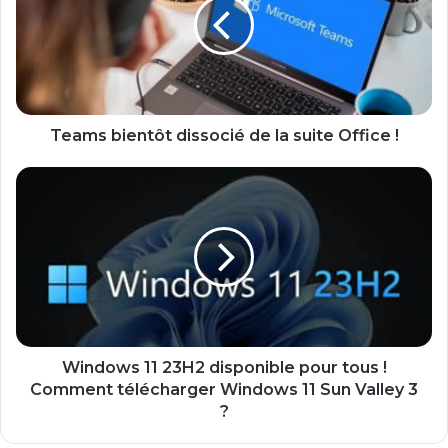
de
la
suite
Office
!
Teams bientôt dissocié de la suite Office !
Windows
11
23H2
disponible
pour
tous
!
Comment
télécharger
Windows
Windows 11 23H2 disponible pour tous !
11
Comment télécharger Windows 11 Sun Valley 3
Sun
?
Valley