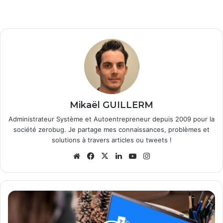
Mikaël GUILLERM
Administrateur Système et Autoentrepreneur depuis 2009 pour la
société zerobug. Je partage mes connaissances, problèmes et
solutions à travers articles ou tweets !
Website
Facebook
X
Linkedin
YouTube
Instagram
Teams
bientôt
dissocié