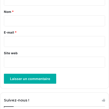
t
a
Nom
*
i
r
e
E-mail
*
*
Site web
A
l
Suivez-nous !
t