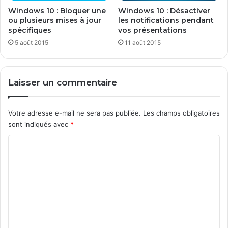
Windows 10 : Bloquer une
Windows 10 : Désactiver
ou plusieurs mises à jour
les notifications pendant
spécifiques
vos présentations
5 août 2015
11 août 2015
Laisser un commentaire
Votre adresse e-mail ne sera pas publiée.
Les champs obligatoires
sont indiqués avec
*
C
o
m
m
e
n