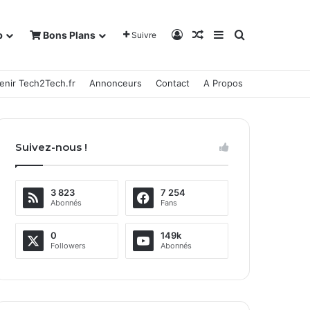
Connexion
Article Aléatoire
Sidebar (barre la
Rechercher
b
Bons Plans
Suivre
enir Tech2Tech.fr
Annonceurs
Contact
A Propos
Suivez-nous !
3 823
7 254
Abonnés
Fans
0
149k
Followers
Abonnés