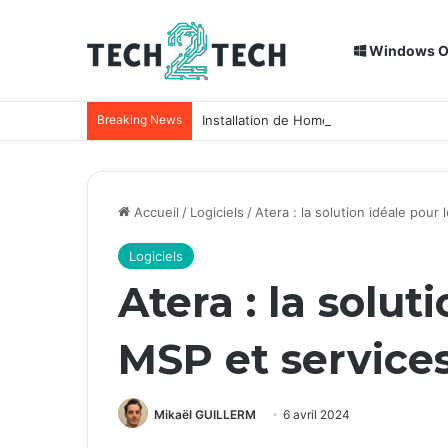
Windows 
Breaking News
Installation de Home Assistant sur un
Accueil
/
Logiciels
/
Atera : la solution idéale pour
Logiciels
Atera : la solut
MSP et service
Mikaël GUILLERM
6 avril 2024