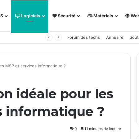
OS
Logiciels
Sécurité
Matériels
We
 NAS Synology
Forum des techs
Annuaire
Sout
 les MSP et services informatique ?
ion idéale pour les
s informatique ?
0
11 minutes de lecture