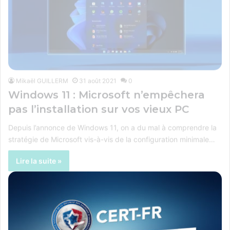
Mikaël GUILLERM
31 août 2021
0
Windows 11 : Microsoft n’empêchera
pas l’installation sur vos vieux PC
Depuis l’annonce de Windows 11, on a du mal à comprendre la
stratégie de Microsoft vis-à-vis de la configuration minimale…
Lire la suite »