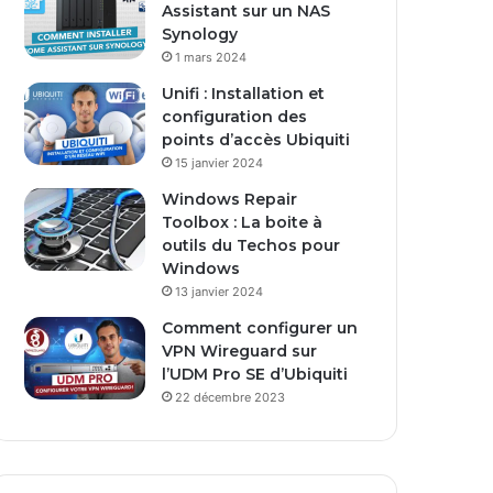
Assistant sur un NAS
E
Synology
m
1 mars 2024
a
i
Unifi : Installation et
l
configuration des
points d’accès Ubiquiti
15 janvier 2024
Windows Repair
Toolbox : La boite à
outils du Techos pour
Windows
13 janvier 2024
Comment configurer un
VPN Wireguard sur
l’UDM Pro SE d’Ubiquiti
22 décembre 2023