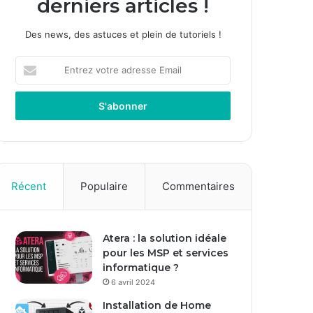
derniers articles !
Des news, des astuces et plein de tutoriels !
E
n
t
r
e
z
v
o
t
Récent
Populaire
Commentaires
r
e
a
Atera : la solution idéale
d
pour les MSP et services
r
informatique ?
e
s
6 avril 2024
s
Installation de Home
e