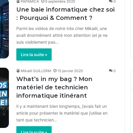
PAPAMICA
9 septembre 2020
0
Une baie informatique chez soi
: Pourquoi & Comment ?
Parmi les vidéos de notre très cher Mikaël, une
avait énormément attiré mon attention (et je ne
suis visiblement pas…
Lire la suite »
Mikaël GUILLERM
15 janvier 2020
0
What’s in my bag ? Mon
matériel de technicien
informatique itinérant
Il y a maintenant bien longtemps, j’avais fait un
article pour présenter le matériel que j’utilise en
tant que technicien…
Lire la suite »