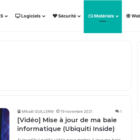
OS
Logiciels
Sécurité
Matériels
We
 NAS Synology
Forum des techs
Annuaire
Sout
Mikaël GUILLERM
19 novembre 2021
1
[Vidéo] Mise à jour de ma baie
informatique (Ubiquiti Inside)
Aujourd’hui petite vidéo pour mettre à jour ma baie