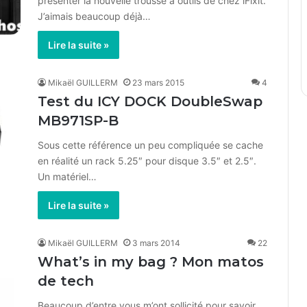
présenter la nouvelle trousse à outils de chez iFixit.
J’aimais beaucoup déjà…
Lire la suite »
Mikaël GUILLERM
23 mars 2015
4
Test du ICY DOCK DoubleSwap
MB971SP-B
Sous cette référence un peu compliquée se cache
en réalité un rack 5.25″ pour disque 3.5″ et 2.5″.
Un matériel…
Lire la suite »
Mikaël GUILLERM
3 mars 2014
22
What’s in my bag ? Mon matos
de tech
Beaucoup d’entre vous m’ont sollicité pour savoir