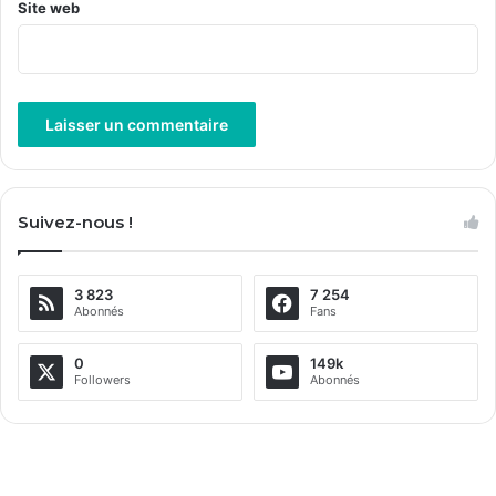
Site web
A
l
Suivez-nous !
t
e
3 823
7 254
r
Abonnés
Fans
n
a
0
149k
Followers
Abonnés
t
i
v