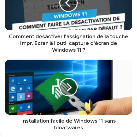
la
touche
Impr.
Ecran
à
l'outil
Comment désactiver l'assignation de la touche
capture
Impr. Ecran à l'outil capture d'écran de
d'écran
Windows 11 ?
de
Windows
Installation
11
facile
?
de
Windows
11
sans
bloatwares
Installation facile de Windows 11 sans
bloatwares