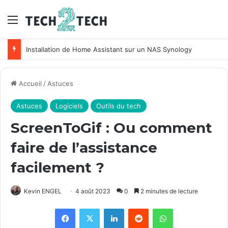
Menu
Unifi : Installation et configuration des points d’accès Ubiquiti
Accueil
/
Astuces
Astuces
Logiciels
Outils du tech
ScreenToGif : Ou comment
faire de l’assistance
facilement ?
Kevin ENGEL
4 août 2023
0
2 minutes de lecture
Facebook
X
Linkedin
Reddit
WhatsApp