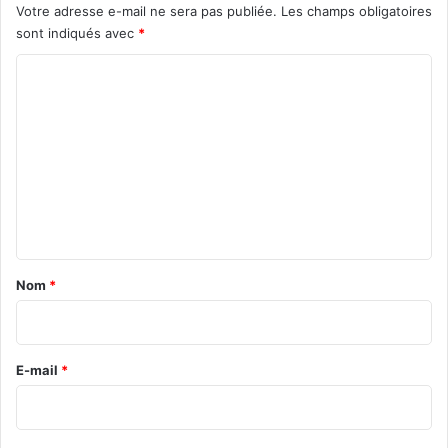
Votre adresse e-mail ne sera pas publiée.
Les champs obligatoires
sont indiqués avec
*
C
o
m
m
e
n
t
a
Nom
*
i
r
e
E-mail
*
*