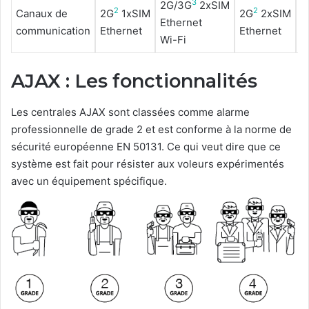
3
2G/3G
2хSIM
2
2
2
Canaux de
2G
1xSIM
2G
2хSIM
Ethernet
E
communication
Ethernet
Ethernet
Wi-Fi
W
AJAX : Les fonctionnalités
Les centrales AJAX sont classées comme alarme
professionnelle de grade 2 et est conforme à la norme de
sécurité européenne EN 50131. Ce qui veut dire que ce
système est fait pour résister aux voleurs expérimentés
avec un équipement spécifique.