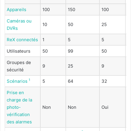
Appareils
100
150
100
2
Caméras ou
10
50
25
1
DVRs
ReX connectés
1
5
5
5
Utilisateurs
50
99
50
2
Groupes de
9
25
9
2
sécurité
1
Scénarios
5
64
32
6
Prise en
charge de la
photo-
Non
Non
Oui
O
vérification
des alarmes