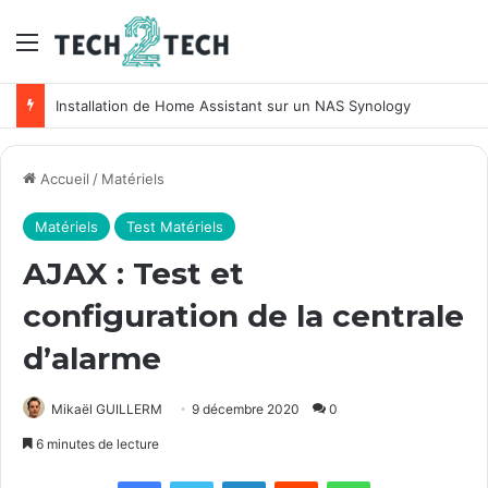
Menu
Unifi : Installation et configuration des points d’accès Ubiquiti
Accueil
/
Matériels
Matériels
Test Matériels
AJAX : Test et
configuration de la centrale
d’alarme
Mikaël GUILLERM
9 décembre 2020
0
6 minutes de lecture
Facebook
X
Linkedin
Reddit
WhatsApp