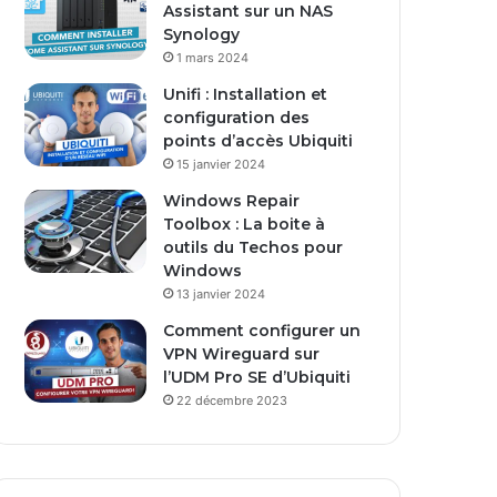
Assistant sur un NAS
E
Synology
m
1 mars 2024
a
i
Unifi : Installation et
l
configuration des
points d’accès Ubiquiti
15 janvier 2024
Windows Repair
Toolbox : La boite à
outils du Techos pour
Windows
13 janvier 2024
Comment configurer un
VPN Wireguard sur
l’UDM Pro SE d’Ubiquiti
22 décembre 2023