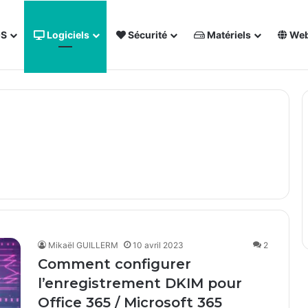
OS
Logiciels
Sécurité
Matériels
We
 NAS Synology
Forum des techs
Annuaire
Sout
Mikaël GUILLERM
10 avril 2023
2
Comment configurer
l’enregistrement DKIM pour
Office 365 / Microsoft 365