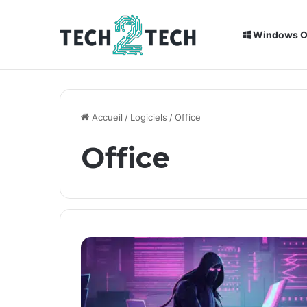
Windows 
Breaking News
Installation de Home Assistant sur un
Accueil
/
Logiciels
/
Office
Office