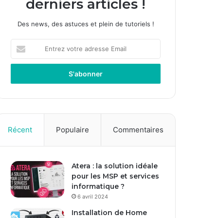
derniers articles !
Des news, des astuces et plein de tutoriels !
E
n
t
r
e
z
v
o
t
Récent
Populaire
Commentaires
r
e
a
Atera : la solution idéale
d
pour les MSP et services
r
informatique ?
e
s
6 avril 2024
s
Installation de Home
e