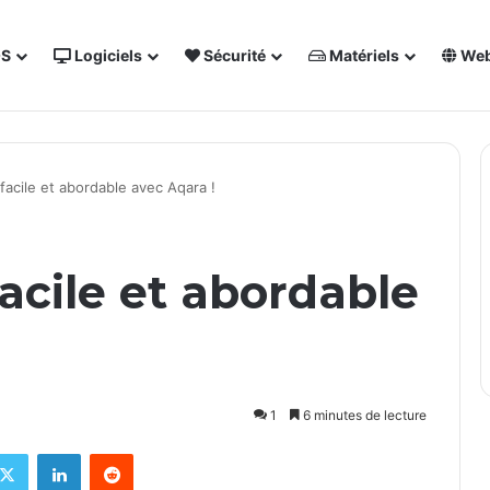
OS
Logiciels
Sécurité
Matériels
We
 NAS Synology
Forum des techs
Annuaire
Sout
acile et abordable avec Aqara !
acile et abordable
1
6 minutes de lecture
ebook
X
Linkedin
Reddit