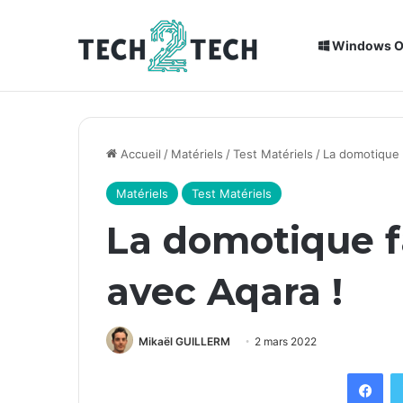
Windows 
Breaking News
Installation de Home Assistant sur un
Accueil
/
Matériels
/
Test Matériels
/
La domotique f
Matériels
Test Matériels
La domotique f
avec Aqara !
Mikaël GUILLERM
2 mars 2022
Fac