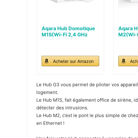
Aqara Hub Domotique
Aqara 
M1S(Wi-Fi 2,4 GHz
M2(Wi-F
requis...
requis..
Acheter sur Amazon
Ach
Le Hub G3 vous permet de piloter vos appareil
logement.
Le Hub M1S, fait également office de sirène, id
détecter des intrusions.
Le Hub M2, c’est le pont le plus simple de chez
en Ethernet !