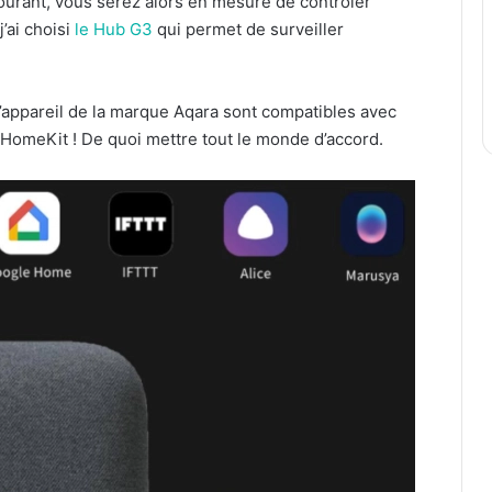
ourant, vous serez alors en mesure de contrôler
’ai choisi
le Hub G3
qui permet de surveiller
’appareil de la marque Aqara sont compatibles avec
omeKit ! De quoi mettre tout le monde d’accord.