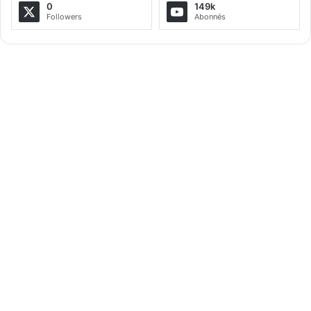
a
0
149k
Followers
Abonnés
t
i
v
e
: