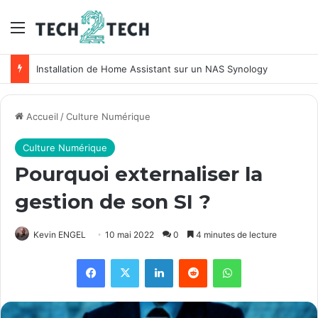
Menu
Installation de Home Assistant sur un NAS Synology
Accueil
/
Culture Numérique
Culture Numérique
Pourquoi externaliser la
gestion de son SI ?
Kevin ENGEL
10 mai 2022
0
4 minutes de lecture
Facebook
X
Linkedin
Reddit
WhatsApp