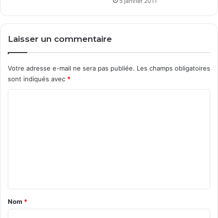
5 janvier 2011
Laisser un commentaire
Votre adresse e-mail ne sera pas publiée.
Les champs obligatoires
sont indiqués avec
*
C
o
m
m
e
n
t
a
Nom
*
i