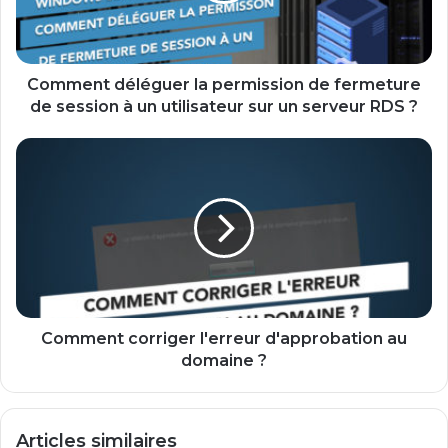
de
session
à
un
Comment déléguer la permission de fermeture
utilisateur
de session à un utilisateur sur un serveur RDS ?
sur
un
Comment
serveur
corriger
RDS
l'erreur
?
d'approbation
au
domaine
?
Comment corriger l'erreur d'approbation au
domaine ?
Articles similaires