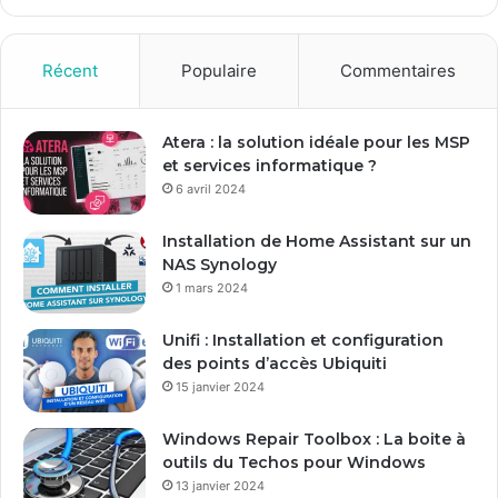
z
v
o
Récent
Populaire
Commentaires
t
r
e
Atera : la solution idéale pour les MSP
a
et services informatique ?
d
6 avril 2024
r
e
Installation de Home Assistant sur un
s
NAS Synology
s
1 mars 2024
e
E
Unifi : Installation et configuration
m
des points d’accès Ubiquiti
a
15 janvier 2024
i
l
Windows Repair Toolbox : La boite à
outils du Techos pour Windows
13 janvier 2024