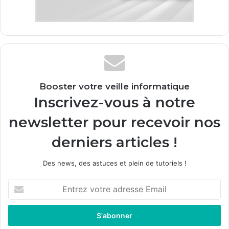
Booster votre veille informatique
Inscrivez-vous à notre
newsletter pour recevoir nos
derniers articles !
Des news, des astuces et plein de tutoriels !
E
n
t
r
e