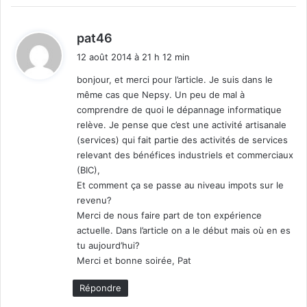
n
p
d
o
pat46
r
i
12 août 2014 à 21 h 12 min
t
t
a
bonjour, et merci pour l’article. Je suis dans le
b
même cas que Nepsy. Un peu de mal à
:
l
comprendre de quoi le dépannage informatique
e
relève. Je pense que c’est une activité artisanale
)
(services) qui fait partie des activités de services
relevant des bénéfices industriels et commerciaux
(BIC),
Et comment ça se passe au niveau impots sur le
revenu?
Merci de nous faire part de ton expérience
actuelle. Dans l’article on a le début mais où en es
tu aujourd’hui?
Merci et bonne soirée, Pat
Répondre