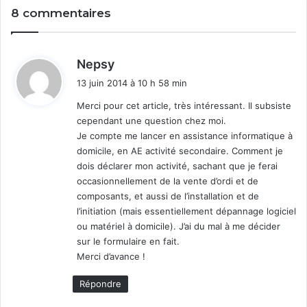
c
8 commentaires
a
t
i
d
Nepsy
o
i
13 juin 2014 à 10 h 58 min
n
t
s
Merci pour cet article, très intéressant. Il subsiste
p
cependant une question chez moi.
:
o
Je compte me lancer en assistance informatique à
r
domicile, en AE activité secondaire. Comment je
t
dois déclarer mon activité, sachant que je ferai
a
occasionnellement de la vente d’ordi et de
b
composants, et aussi de l’installation et de
l
l’initiation (mais essentiellement dépannage logiciel
e
ou matériel à domicile). J’ai du mal à me décider
s
sur le formulaire en fait.
(
o
Merci d’avance !
u
Répondre
n
o