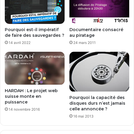
e
r
c
l
S
a
y
m
n
i
Documentaire consacré
Pourquoi est-il impératif
o
s
au piratage
de faire des sauvegardes ?
b
e
24 mars 2011
14 avril 2022
o
à
x
j
o
u
r
d
e
v
HARDAH : Le projet web
o
suisse monte en
Pourquoi la capacité des
s
puissance
disques durs n’est jamais
a
celle annoncée ?
14 novembre 2016
p
16 mai 2013
p
l
i