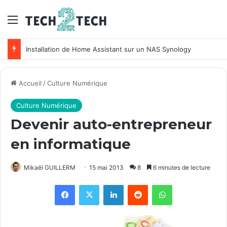
Menu
Installation de Home Assistant sur un NAS Synology
Accueil
/
Culture Numérique
Culture Numérique
Devenir auto-entrepreneur
en informatique
Mikaël GUILLERM
15 mai 2013
8
6 minutes de lecture
Facebook
X
Linkedin
Reddit
WhatsApp