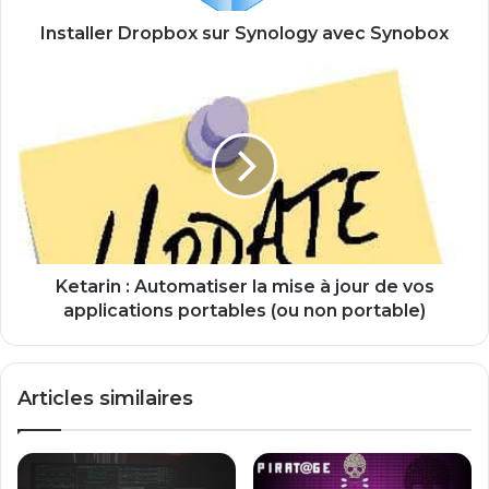
r
D
Installer Dropbox sur Synology avec Synobox
r
o
K
p
e
b
t
o
a
x
r
s
i
u
n
r
:
S
A
y
u
Ketarin : Automatiser la mise à jour de vos
n
t
applications portables (ou non portable)
o
o
l
m
o
a
Articles similaires
g
t
y
i
a
s
v
e