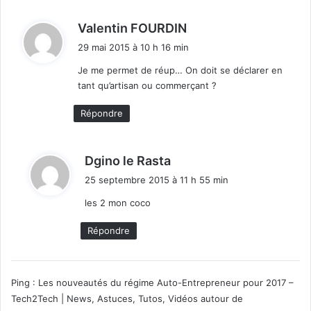
d
Valentin FOURDIN
i
29 mai 2015 à 10 h 16 min
t
Je me permet de réup… On doit se déclarer en
tant qu’artisan ou commerçant ?
:
Répondre
d
Dgino le Rasta
i
25 septembre 2015 à 11 h 55 min
t
les 2 mon coco
:
Répondre
Ping :
Les nouveautés du régime Auto-Entrepreneur pour 2017 –
Tech2Tech | News, Astuces, Tutos, Vidéos autour de