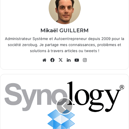
Mikaël GUILLERM
Administrateur Système et Autoentrepreneur depuis 2009 pour la
société zerobug. Je partage mes connaissances, problèmes et
solutions à travers articles ou tweets !
We
Fa
X
Lin
Yo
Ins
bsi
ce
ke
uT
tag
te
bo
din
ub
ra
ok
e
m
I
n
s
t
a
l
l
e