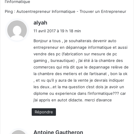
l'informatique
Ping :
Autoentrepreneur Informatique - Trouver un Entrepreneur
d
alyah
i
11 avril 2017 à 19 h 18 min
t
Bonjour a tous , je souhaiterais devenir auto
entrepreneur en dépannage informatique et aussi
:
vendre des pc (fabrication sur mesure de pc
gaming , bureautique) , j’ai été à la chambre des
commerces qui m’a dit que le depannage relève de
la chambre des metiers et de l’artisanat , bon la ok
, et vu qu’il y aura de la vente je devrais indiquer
les deux…et la ma question c’est dois je avoir un
diplome ou experience dans l’informatique??? car
j’ai appris en autot didacte. merci d’avance
Répondre
d
Antoine Gautheron