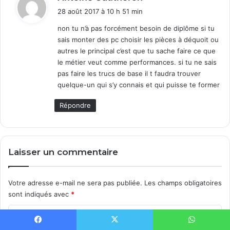
i
28 août 2017 à 10 h 51 min
t
non tu n’à pas forcément besoin de diplôme si tu
sais monter des pc choisir les pièces à déquoit ou
:
autres le principal c’est que tu sache faire ce que
le métier veut comme performances. si tu ne sais
pas faire les trucs de base il t faudra trouver
quelque-un qui s’y connais et qui puisse te former
Répondre
Laisser un commentaire
Votre adresse e-mail ne sera pas publiée.
Les champs obligatoires
sont indiqués avec
*
C
o