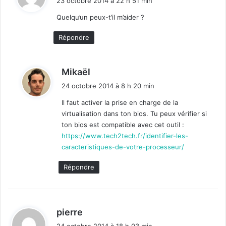
23 octobre 2014 à 22 h 51 min
t
Quelqu’un peux-t’il m’aider ?
:
Répondre
d
Mikaël
i
24 octobre 2014 à 8 h 20 min
t
Il faut activer la prise en charge de la
virtualisation dans ton bios. Tu peux vérifier si
:
ton bios est compatible avec cet outil :
https://www.tech2tech.fr/identifier-les-
caracteristiques-de-votre-processeur/
Répondre
d
pierre
i
24 octobre 2014 à 18 h 03 min