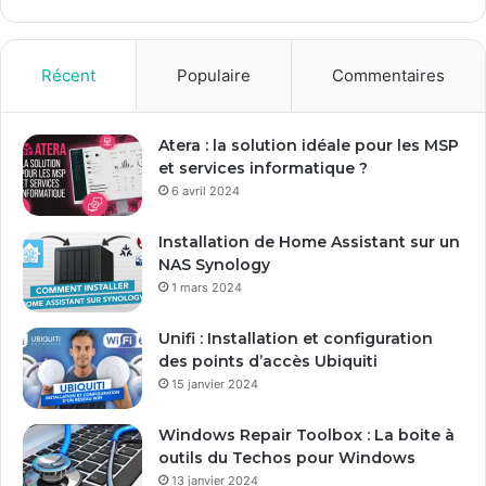
e
z
v
o
Récent
Populaire
Commentaires
t
r
e
Atera : la solution idéale pour les MSP
a
et services informatique ?
d
6 avril 2024
r
e
Installation de Home Assistant sur un
s
NAS Synology
s
1 mars 2024
e
E
Unifi : Installation et configuration
m
des points d’accès Ubiquiti
a
15 janvier 2024
i
l
Windows Repair Toolbox : La boite à
outils du Techos pour Windows
13 janvier 2024