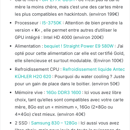
mère la moins chère, mais c’est une des cartes mère
les plus compatibles en hackintosh. (environ 199€)
Processeur :
I5-3750K
: Attention de bien prendre la
version «
K
« , elle permet entre autres d’utiliser le
GPU intégré : Intel HD 4000 (environ 200€)
Alimentation :
bequiet ! Straight Power E9 580W
: J’ai
opté pour cette alimentation car elle est certifié Gold,
elle silencieuse et surtout modulable. (Environ 100€)
Refroidissement CPU :
Refroidissement liquide Antec
KÜHLER H2O 620
: Pourquoi du water cooling ? Juste
pour un gain de place dans le boitier. (environ 50€)
Mémoire vive :
16Go DDR3 1600
: Ici vous avez libre
choix, tant qu’elles sont compatibles avec votre carte
mère, 8Go est un « minimum », 16Go (2x8Go ou
4x4Go) c’est mieux. (environ 40€)
2 SSD :
Samsung 830 – 128Go
: Ici aussi vous avez