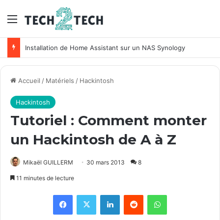
Menu
Unifi : Installation et configuration des points d’accès Ubiquiti
Accueil
/
Matériels
/
Hackintosh
Hackintosh
Tutoriel : Comment monter
un Hackintosh de A à Z
Mikaël GUILLERM
30 mars 2013
8
11 minutes de lecture
Facebook
X
Linkedin
Reddit
WhatsApp