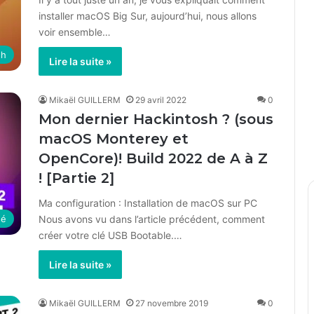
installer macOS Big Sur, aujourd’hui, nous allons
voir ensemble…
sh
Lire la suite »
Mikaël GUILLERM
29 avril 2022
0
Mon dernier Hackintosh ? (sous
macOS Monterey et
OpenCore)! Build 2022 de A à Z
! [Partie 2]
Ma configuration : Installation de macOS sur PC
Nous avons vu dans l’article précédent, comment
sé
créer votre clé USB Bootable.…
Lire la suite »
Mikaël GUILLERM
27 novembre 2019
0