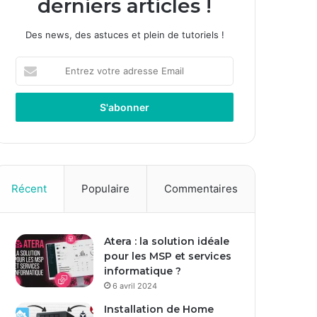
derniers articles !
Des news, des astuces et plein de tutoriels !
E
n
t
r
e
z
v
o
t
Récent
Populaire
Commentaires
r
e
a
Atera : la solution idéale
d
pour les MSP et services
r
informatique ?
e
s
6 avril 2024
s
Installation de Home
e