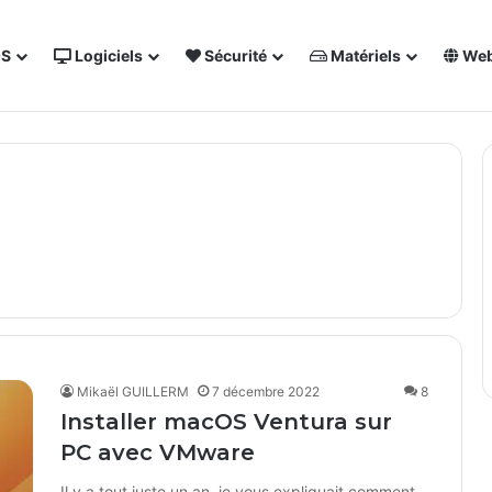
OS
Logiciels
Sécurité
Matériels
We
 NAS Synology
Forum des techs
Annuaire
Sout
Mikaël GUILLERM
7 décembre 2022
8
Installer macOS Ventura sur
PC avec VMware
Il y a tout juste un an, je vous expliquait comment