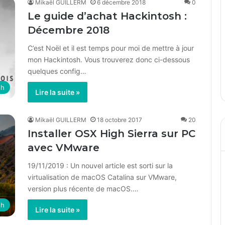
Mikaël GUILLERM
6 décembre 2018
0
Le guide d’achat Hackintosh :
Décembre 2018
C’est Noël et il est temps pour moi de mettre à jour
mon Hackintosh. Vous trouverez donc ci-dessous
quelques config…
sh
Lire la suite »
Mikaël GUILLERM
18 octobre 2017
20
Installer OSX High Sierra sur PC
avec VMware
19/11/2019 : Un nouvel article est sorti sur la
virtualisation de macOS Catalina sur VMware,
version plus récente de macOS.…
sh
Lire la suite »