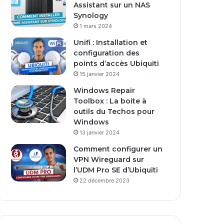
Assistant sur un NAS
E
Synology
m
1 mars 2024
a
i
Unifi : Installation et
l
configuration des
points d’accès Ubiquiti
15 janvier 2024
Windows Repair
Toolbox : La boite à
outils du Techos pour
Windows
13 janvier 2024
Comment configurer un
VPN Wireguard sur
l’UDM Pro SE d’Ubiquiti
22 décembre 2023