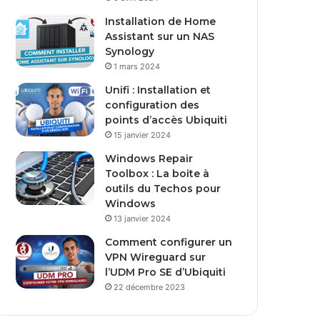
s
Installation de Home
e
Assistant sur un NAS
E
Synology
m
1 mars 2024
a
i
Unifi : Installation et
l
configuration des
points d’accès Ubiquiti
15 janvier 2024
Windows Repair
Toolbox : La boite à
outils du Techos pour
Windows
13 janvier 2024
Comment configurer un
VPN Wireguard sur
l’UDM Pro SE d’Ubiquiti
22 décembre 2023