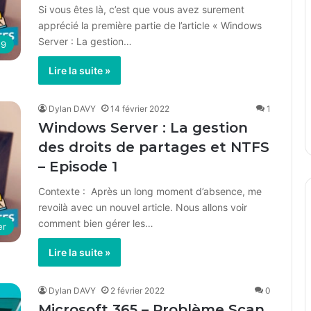
Si vous êtes là, c’est que vous avez surement
apprécié la première partie de l’article « Windows
Server : La gestion…
19
Lire la suite »
Dylan DAVY
14 février 2022
1
Windows Server : La gestion
des droits de partages et NTFS
– Episode 1
Contexte : Après un long moment d’absence, me
revoilà avec un nouvel article. Nous allons voir
comment bien gérer les…
er
Lire la suite »
Dylan DAVY
2 février 2022
0
Microsoft 365 – Problème Scan