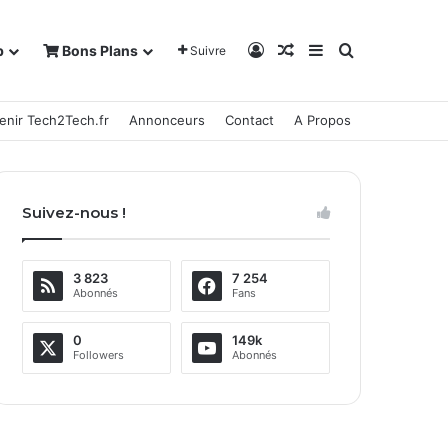
Connexion
Article Aléatoire
Sidebar (barre la
Rechercher
b
Bons Plans
Suivre
enir Tech2Tech.fr
Annonceurs
Contact
A Propos
Suivez-nous !
3 823
7 254
Abonnés
Fans
0
149k
Followers
Abonnés