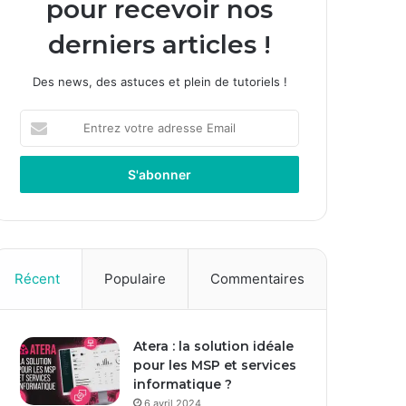
pour recevoir nos
derniers articles !
Des news, des astuces et plein de tutoriels !
E
n
t
r
e
z
v
o
t
Récent
Populaire
Commentaires
r
e
a
Atera : la solution idéale
d
pour les MSP et services
r
informatique ?
e
s
6 avril 2024