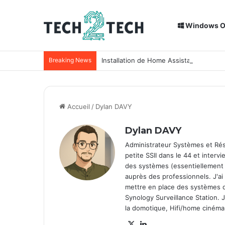
Windows 
Breaking News
Installation de Home Assistant sur un
Accueil
/
Dylan DAVY
Dylan DAVY
Administrateur Systèmes et Rése
petite SSII dans le 44 et interv
des systèmes (essentiellement 
auprès des professionnels. J'ai
mettre en place des systèmes 
Synology Surveillance Station. J
la domotique, Hifi/home cinéma
X
Lin