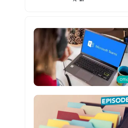
ke
din
Offi