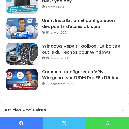
NAS Synology
1 mars 2024
Unifi : Installation et configuration
des points d’accès Ubiquiti
15 janvier 2024
Windows Repair Toolbox : La boite à
outils du Techos pour Windows
13 janvier 2024
Comment configurer un VPN
Wireguard sur l’UDM Pro SE d’Ubiquiti
22 décembre 2023
Articles Populaires
Atera : la solution idéale pour les MSP
Facebook
X
WhatsApp