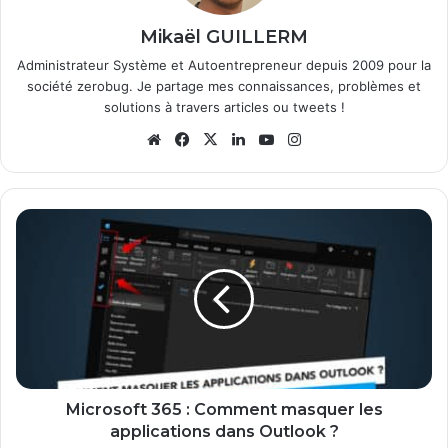
Mikaël GUILLERM
Administrateur Système et Autoentrepreneur depuis 2009 pour la
société zerobug. Je partage mes connaissances, problèmes et
solutions à travers articles ou tweets !
Website
Facebook
X
Linkedin
YouTube
Instagram
Microsoft
365
:
Comment
masquer
les
applications
dans
Outlook
?
Microsoft 365 : Comment masquer les
applications dans Outlook ?