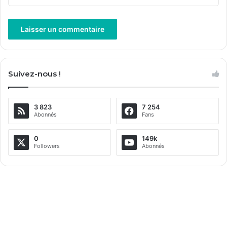
A
l
Suivez-nous !
t
e
3 823
7 254
r
Abonnés
Fans
n
a
0
149k
Followers
Abonnés
t
i
v
e
: