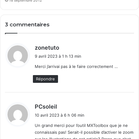
18 septembre 2012
3 commentaires
d
zonetuto
i
9 avril 2023 à 1 h 13 min
t
Merci j’arrivai pas à le faire correctement …
:
Répondre
d
PCsoleil
i
10 avril 2023 à 6 h 06 min
t
Un grand merci pour l’outil MXToolbox que je ne
connaissais pas! Serait-il possible d’activer le zoom
:
sur les illustrations de cet article? Parce que c’est