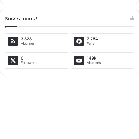
A
l
Suivez-nous !
t
e
3 823
7 254
r
Abonnés
Fans
n
a
0
149k
Followers
Abonnés
t
i
v
e
: