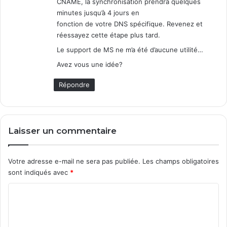
CNAME, la synchronisation prendra quelques
minutes jusqu’à 4 jours en
fonction de votre DNS spécifique. Revenez et
réessayez cette étape plus tard.
Le support de MS ne m’a été d’aucune utilité…
Avez vous une idée?
Répondre
Laisser un commentaire
Votre adresse e-mail ne sera pas publiée.
Les champs obligatoires
sont indiqués avec
*
C
o
m