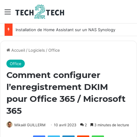
Menu
Unifi : Installation et configuration des points d’accès Ubiquiti
Accueil
/
Logiciels
/
Office
Office
Comment configurer
l’enregistrement DKIM
pour Office 365 / Microsoft
365
Mikaël GUILLERM
10 avril 2023
2
3 minutes de lecture
Facebook
X
Linkedin
Reddit
WhatsApp