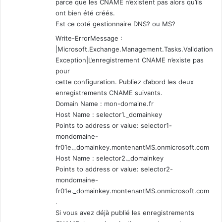
parce que les CNAME n’existent pas alors qu’ils
ont bien été créés.
Est ce coté gestionnaire DNS? ou MS?
Write-ErrorMessage :
|Microsoft.Exchange.Management.Tasks.Validation
Exception|L’enregistrement CNAME n’existe pas
pour
cette configuration. Publiez d’abord les deux
enregistrements CNAME suivants.
Domain Name : mon-domaine.fr
Host Name : selector1._domainkey
Points to address or value: selector1-
mondomaine-
fr01e._domainkey.montenantMS.onmicrosoft.com
Host Name : selector2._domainkey
Points to address or value: selector2-
mondomaine-
fr01e._domainkey.montenantMS.onmicrosoft.com
.
Si vous avez déjà publié les enregistrements