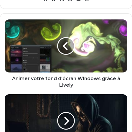
Animer
votre
fond
d'écran
WIndows
grâce
à
Lively
Animer votre fond d'écran WIndows grâce à
Lively
Comment
configurer
l’enregistrement
DMARC
pour
Office