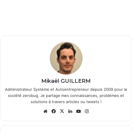
Mikaël GUILLERM
Administrateur Système et Autoentrepreneur depuis 2009 pour la
société zerobug. Je partage mes connaissances, problèmes et
solutions à travers articles ou tweets !
We
Fa
X
Lin
Yo
Ins
bsi
ce
ke
uT
tag
te
bo
din
ub
ra