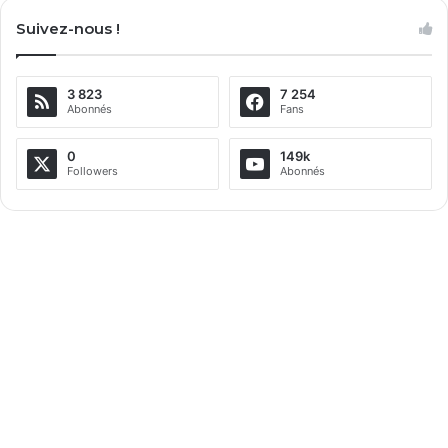
l
Suivez-nous !
t
e
3 823
7 254
r
Abonnés
Fans
n
a
0
149k
Followers
Abonnés
t
i
v
e
: