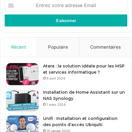
E
n
t
r
e
z
v
o
Récent
Populaire
Commentaires
t
r
e
Atera : la solution idéale pour les MSP
a
et services informatique ?
d
6 avril 2024
r
e
Installation de Home Assistant sur un
s
NAS Synology
s
1 mars 2024
e
E
Unifi : Installation et configuration
m
des points d’accès Ubiquiti
a
15 janvier 2024