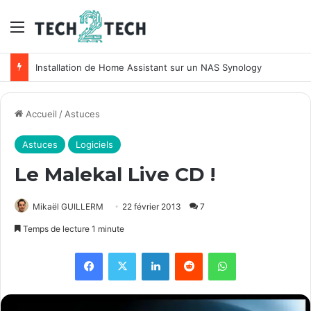
Menu
Installation de Home Assistant sur un NAS Synology
Accueil
/
Astuces
Astuces
Logiciels
Le Malekal Live CD !
Mikaël GUILLERM
22 février 2013
7
Temps de lecture 1 minute
Facebook
X
Linkedin
Reddit
WhatsApp