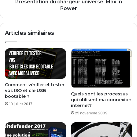
s
i
Présentation du chargeur universel Max In
a
o
Power
p
n
r
d
o
u
Articles similaires
p
c
r
h
e
a
i
r
m
g
a
e
g
u
e
r
«
Comment vérifier et tester
u
vos ISO et clé USB
P
n
Quels sont les processus
bootable ?
C
i
qui utilisent ma connexion
R
19 juillet 2017
v
internet?
e
e
25 novembre 2009
f
r
r
s
e
e
s
l