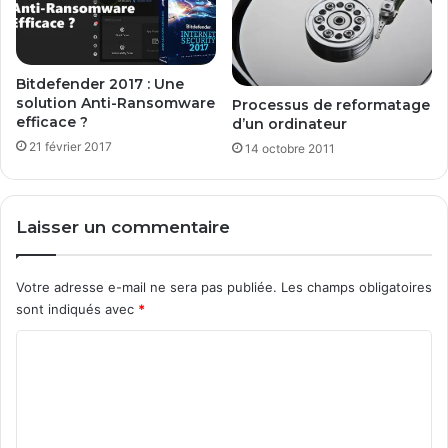
h
M
»
a
?
x
I
Bitdefender 2017 : Une
solution Anti-Ransomware
n
Processus de reformatage
efficace ?
d’un ordinateur
P
o
21 février 2017
14 octobre 2011
w
e
r
Laisser un commentaire
Votre adresse e-mail ne sera pas publiée.
Les champs obligatoires
sont indiqués avec
*
C
o
m
m