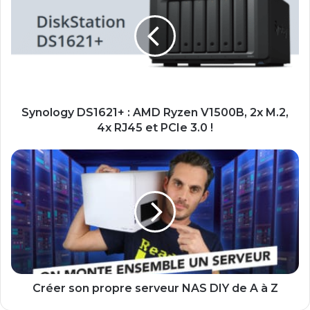
:
AMD
Ryzen
V1500B,
2x
M.2,
4x
RJ45
Synology DS1621+ : AMD Ryzen V1500B, 2x M.2,
et
4x RJ45 et PCIe 3.0 !
PCIe
3.0
Créer
!
son
propre
serveur
NAS
DIY
de
A
à
Z
Créer son propre serveur NAS DIY de A à Z