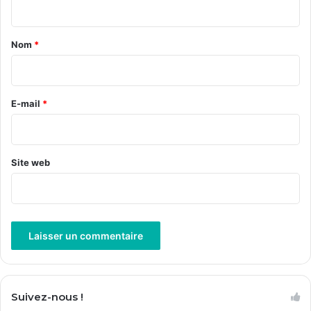
t
a
Nom
*
i
r
e
E-mail
*
*
Site web
A
l
Suivez-nous !
t