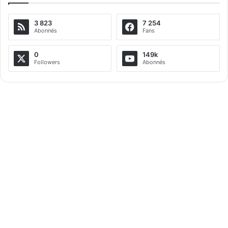
e
3 823
7 254
r
Abonnés
Fans
n
a
0
149k
Followers
Abonnés
t
i
v
e
: