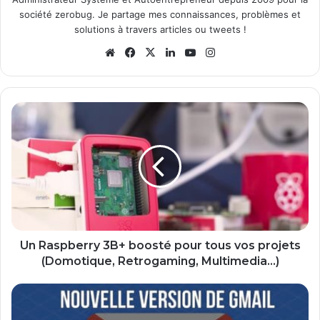
société zerobug. Je partage mes connaissances, problèmes et
solutions à travers articles ou tweets !
We
Fa
X
Lin
Yo
Ins
bsi
ce
ke
uT
tag
te
bo
din
ub
ra
ok
e
m
U
n
R
a
s
p
b
e
r
r
Un Raspberry 3B+ boosté pour tous vos projets
y
(Domotique, Retrogaming, Multimedia...)
3
B
N
+
o
b