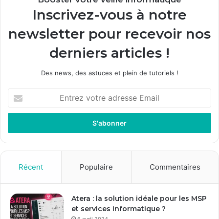
Inscrivez-vous à notre
newsletter pour recevoir nos
derniers articles !
Des news, des astuces et plein de tutoriels !
E
n
t
r
e
z
v
o
Récent
Populaire
Commentaires
t
r
e
Atera : la solution idéale pour les MSP
a
et services informatique ?
d
6 avril 2024