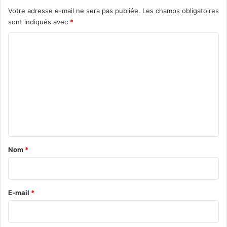
i
t
Votre adresse e-mail ne sera pas publiée.
Les champs obligatoires
n
é
sont indiqués avec
*
g
s
,
C
M
o
u
l
m
t
m
i
m
e
e
n
d
i
t
a
a
Nom
*
.
i
.
.
r
)
e
E-mail
*
*