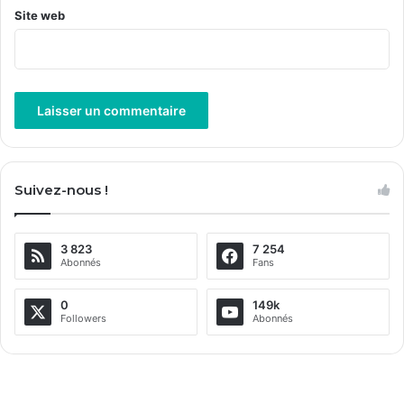
Site web
A
l
Suivez-nous !
t
e
3 823
7 254
r
Abonnés
Fans
n
a
0
149k
Followers
Abonnés
t
i
v