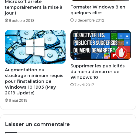
Microsoft arrête
t
r
Formater Windows 8 en
temporairement la mise à
s
é
quelques clics
jour !
(
s
3 décembre 2012
6 octobre 2018
D
e
o
n
m
t
o
a
t
t
i
i
q
o
Supprimer les publicités
u
n
Augmentation du
du menu démarrer de
e
d
stockage minimum requis
Windows 10
,
pour l’installation de
e
7 avril 2017
Windows 10 1903 (May
R
s
2019 Update)
e
n
t
o
6 mai 2019
r
u
o
v
g
e
Laisser un commentaire
a
a
m
u