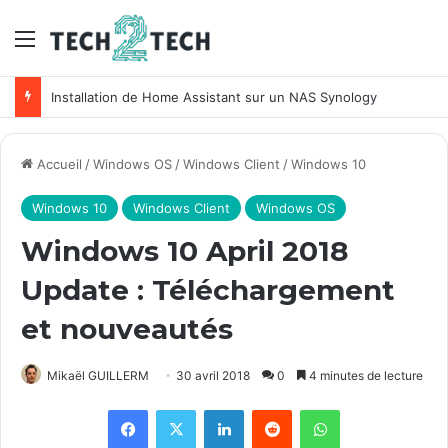
Menu
Unifi : Installation et configuration des points d’accès Ubiquiti
Accueil
/
Windows OS
/
Windows Client
/
Windows 10
Windows 10
Windows Client
Windows OS
Windows 10 April 2018
Update : Téléchargement
et nouveautés
Mikaël GUILLERM
30 avril 2018
0
4 minutes de lecture
Facebook
X
Linkedin
Reddit
WhatsApp