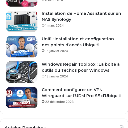
r
e
Installation de Home Assistant sur un
s
NAS Synology
s
1 mars 2024
e
E
Unifi : Installation et configuration
m
des points d’accès Ubiquiti
a
15 janvier 2024
i
l
Windows Repair Toolbox : La boite à
outils du Techos pour Windows
13 janvier 2024
Comment configurer un VPN
Wireguard sur l’UDM Pro SE d’Ubiquiti
22 décembre 2023
Articles Populaires