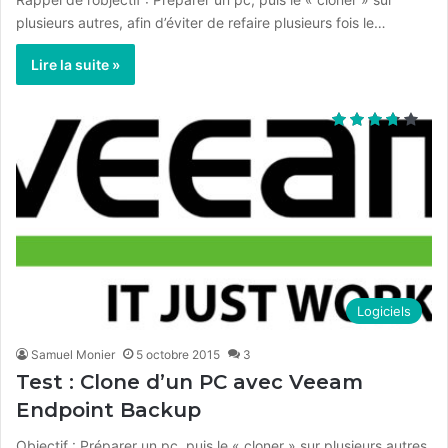
plusieurs autres, afin d’éviter de refaire plusieurs fois le…
Lire la suite »
Logiciels
Samuel Monier
5 octobre 2015
3
Test : Clone d’un PC avec Veeam
Endpoint Backup
Objectif : Préparer un pc, puis le « cloner » sur plusieurs autres,