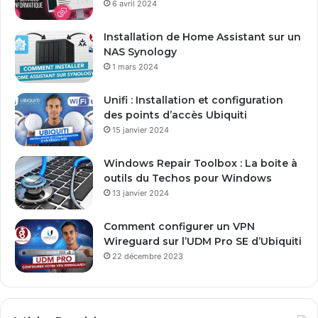
6 avril 2024
r
e
Installation de Home Assistant sur un
s
NAS Synology
s
1 mars 2024
e
E
Unifi : Installation et configuration
m
des points d’accès Ubiquiti
a
15 janvier 2024
i
l
Windows Repair Toolbox : La boite à
outils du Techos pour Windows
13 janvier 2024
Comment configurer un VPN
Wireguard sur l’UDM Pro SE d’Ubiquiti
22 décembre 2023