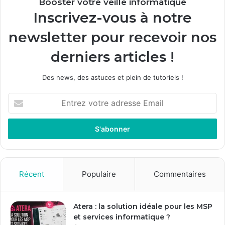
Booster votre veille informatique
Inscrivez-vous à notre
newsletter pour recevoir nos
derniers articles !
Des news, des astuces et plein de tutoriels !
E
n
t
r
e
z
v
o
Récent
Populaire
Commentaires
t
r
e
Atera : la solution idéale pour les MSP
a
et services informatique ?
d