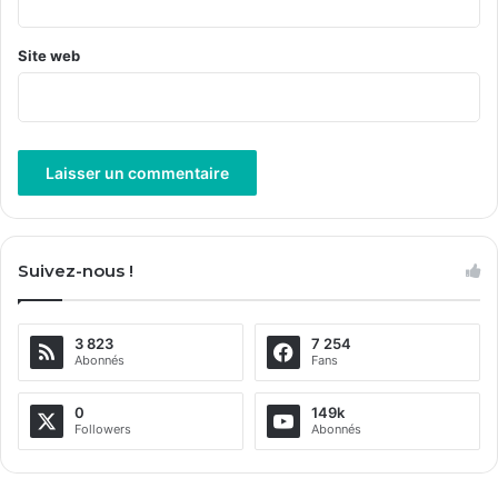
Site web
A
l
Suivez-nous !
t
e
3 823
7 254
r
Abonnés
Fans
n
a
0
149k
Followers
Abonnés
t
i