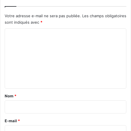
Votre adresse e-mail ne sera pas publiée.
Les champs obligatoires
sont indiqués avec
*
C
o
m
m
e
n
t
a
Nom
*
i
r
e
E-mail
*
*