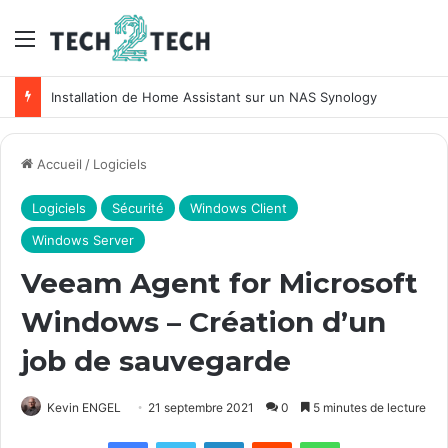
Menu
Installation de Home Assistant sur un NAS Synology
Accueil
/
Logiciels
Logiciels
Sécurité
Windows Client
Windows Server
Veeam Agent for Microsoft
Windows – Création d’un
job de sauvegarde
Kevin ENGEL
21 septembre 2021
0
5 minutes de lecture
Facebook
X
Linkedin
Reddit
WhatsApp