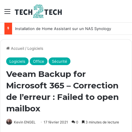
Menu
Unifi : Installation et configuration des points d’accès Ubiquiti
Accueil
/
Logiciels
Logiciels
Office
Sécurité
Veeam Backup for
Microsoft 365 – Correction
de l’erreur : Failed to open
mailbox
Kevin ENGEL
17 février 2021
0
3 minutes de lecture