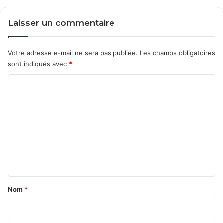
Laisser un commentaire
Votre adresse e-mail ne sera pas publiée.
Les champs obligatoires
sont indiqués avec
*
C
o
m
m
e
n
t
a
Nom
*
i
r