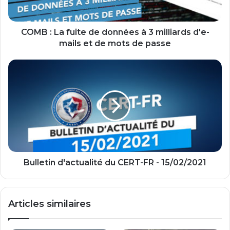
3
milliards
d'e-
COMB : La fuite de données à 3 milliards d'e-
mails
mails et de mots de passe
et
de
Bulletin
mots
d'actualité
de
du
passe
CERT-
FR
-
15/02/2021
Bulletin d'actualité du CERT-FR - 15/02/2021
Articles similaires