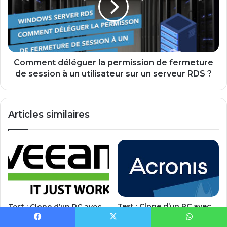
de
fermeture
de
session
à
un
Comment déléguer la permission de fermeture
utilisateur
de session à un utilisateur sur un serveur RDS ?
sur
un
serveur
Articles similaires
RDS
?
Test : Clone d’un PC avec
Test : Clone d’un PC avec
Acronis True Image 2016
Veeam Endpoint Backup
Facebook
X
WhatsApp