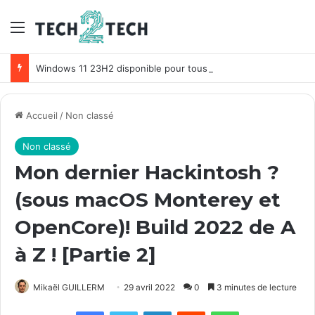
Menu
Windows 11 23H2 disponible pour tous ! Comment télécharger Windows 11 Sun Valley 3 ?
Accueil
/
Non classé
Non classé
Mon dernier Hackintosh ?
(sous macOS Monterey et
OpenCore)! Build 2022 de A
à Z ! [Partie 2]
Mikaël GUILLERM
29 avril 2022
0
3 minutes de lecture
Facebook
X
Linkedin
Reddit
WhatsApp