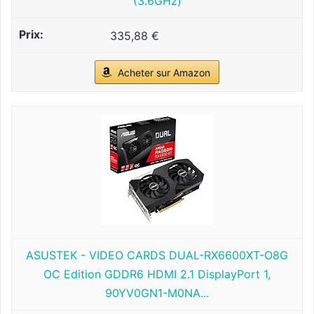
(3.6GHz)
335,88 €
Acheter sur Amazon
ASUSTEK - VIDEO CARDS DUAL-RX6600XT-O8G
OC Edition GDDR6 HDMI 2.1 DisplayPort 1,
90YV0GN1-M0NA...