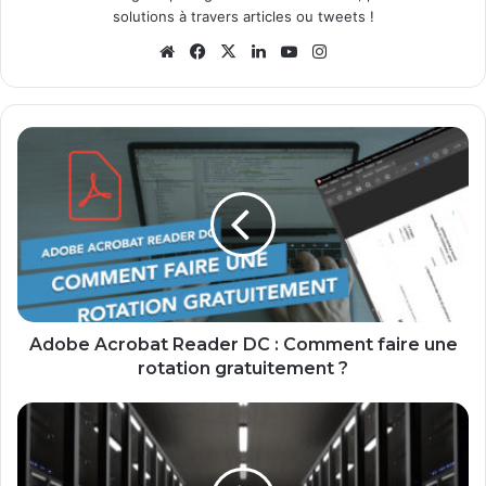
solutions à travers articles ou tweets !
Website
Facebook
X
Linkedin
YouTube
Instagram
Adobe
Acrobat
Reader
DC
:
Comment
faire
une
rotation
gratuitement
Adobe Acrobat Reader DC : Comment faire une
?
rotation gratuitement ?
Comment
déléguer
la
permission