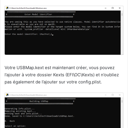
Votre USBMap.kext est maintenant créer, vous pouvez
l’ajouter à votre dossier Kexts (EFI\OC\Kexts) et n’oubliez
pas également de l’ajouter sur votre config.plist.