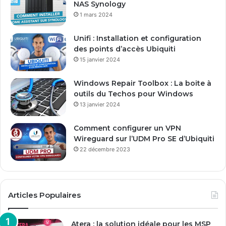
NAS Synology
s
1 mars 2024
e
E
Unifi : Installation et configuration
m
des points d’accès Ubiquiti
a
15 janvier 2024
i
l
Windows Repair Toolbox : La boite à
outils du Techos pour Windows
13 janvier 2024
Comment configurer un VPN
Wireguard sur l’UDM Pro SE d’Ubiquiti
22 décembre 2023
Articles Populaires
Atera : la solution idéale pour les MSP