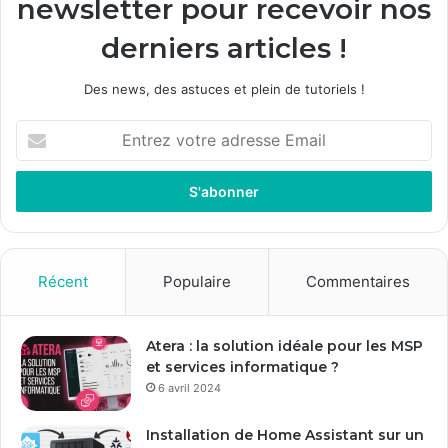
newsletter pour recevoir nos
derniers articles !
Des news, des astuces et plein de tutoriels !
E
n
t
r
e
z
v
o
Récent
Populaire
Commentaires
t
r
e
Atera : la solution idéale pour les MSP
a
et services informatique ?
d
6 avril 2024
r
e
Installation de Home Assistant sur un
s