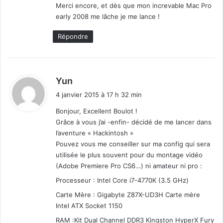
Merci encore, et dès que mon increvable Mac Pro
early 2008 me lâche je me lance !
Répondre
d
Yun
i
4 janvier 2015 à 17 h 32 min
t
Bonjour, Excellent Boulot !
Grâce à vous j’ai -enfin- décidé de me lancer dans
:
l’aventure « Hackintosh »
Pouvez vous me conseiller sur ma config qui sera
utilisée le plus souvent pour du montage vidéo
(Adobe Premiere Pro CS6…) ni amateur ni pro :
Processeur : Intel Core i7-4770K (3.5 GHz)
Carte Mère : Gigabyte Z87X-UD3H Carte mère
Intel ATX Socket 1150
RAM :Kit Dual Channel DDR3 Kingston HyperX Fury