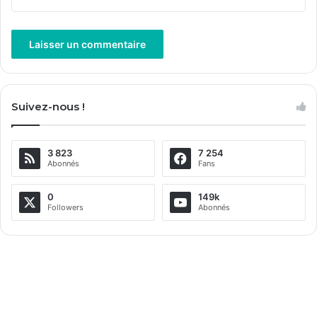
A
l
Suivez-nous !
t
e
3 823
7 254
r
Abonnés
Fans
n
a
0
149k
Followers
Abonnés
t
i
v
e
: