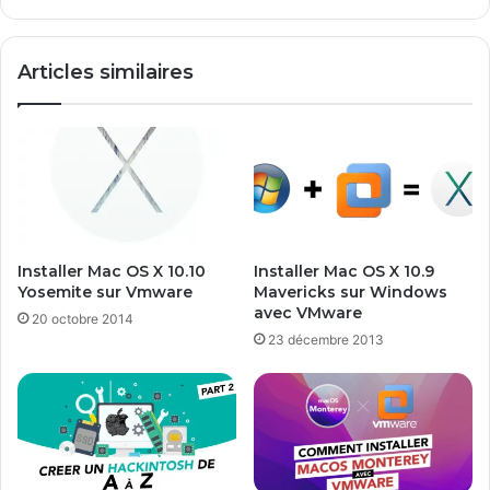
u
f
r
i
s
c
Articles similaires
D
e
i
:
s
M
k
é
S
m
t
o
a
r
t
i
i
s
Installer Mac OS X 10.10
Installer Mac OS X 10.9
o
e
Yosemite sur Vmware
Mavericks sur Windows
n
r
avec VMware
20 octobre 2014
D
u
23 décembre 2013
S
n
1
e
5
z
1
o
5
n
+
e
e
d