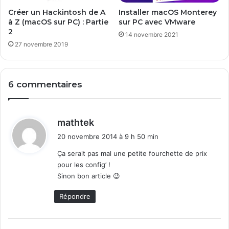
t
e
Créer un Hackintosh de A
Installer macOS Monterey
D
t
à Z (macOS sur PC) : Partie
sur PC avec VMware
S
e
2
14 novembre 2021
1
x
27 novembre 2019
8
t
1
e
5
c
+
6 commentaires
o
m
m
e
d
mathtek
Q
i
20 novembre 2014 à 9 h 50 min
u
t
i
Ça serait pas mal une petite fourchette de prix
c
pour les config’ !
:
k
Sinon bon article 😉
P
a
Répondre
r
t