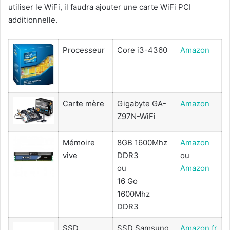
utiliser le WiFi, il faudra ajouter une carte WiFi PCI
additionnelle.
Processeur
Core i3-4360
Amazon
Carte mère
Gigabyte GA-
Amazon
Z97N-WiFi
Mémoire
8GB 1600Mhz
Amazon
vive
DDR3
ou
ou
Amazon
16 Go
1600Mhz
DDR3
SSD
SSD Samsung
Amazon.fr