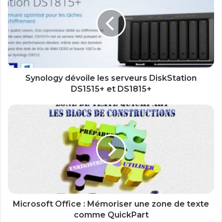
n
o
l
o
g
y
d
é
Synology dévoile les serveurs DiskStation
v
DS1515+ et DS1815+
o
i
M
l
i
e
c
l
r
e
o
s
s
s
o
e
f
r
t
v
O
Microsoft Office : Mémoriser une zone de texte
e
f
comme QuickPart