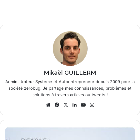
Mikaël GUILLERM
Administrateur Système et Autoentrepreneur depuis 2009 pour la
société zerobug. Je partage mes connaissances, problèmes et
solutions à travers articles ou tweets !
We
Fa
X
Lin
Yo
Ins
bsi
ce
ke
uT
tag
te
bo
din
ub
ra
ok
e
m
S
y