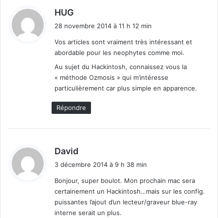
d
HUG
i
28 novembre 2014 à 11 h 12 min
t
Vos articles sont vraiment très intéressant et
abordable pour les neophytes comme moi.
:
Au sujet du Hackintosh, connaissez vous la
« méthode Ozmosis » qui m’intéresse
particulièrement car plus simple en apparence.
Répondre
d
David
i
3 décembre 2014 à 9 h 38 min
t
Bonjour, super boulot. Mon prochain mac sera
certainement un Hackintosh…mais sur les config.
:
puissantes l’ajout d’un lecteur/graveur blue-ray
interne serait un plus.