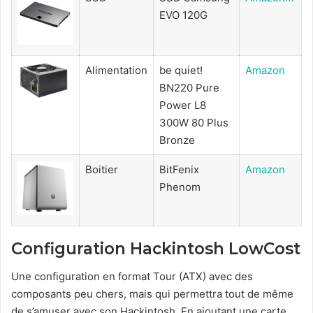
EVO 120G
Alimentation
be quiet!
Amazon
BN220 Pure
Power L8
300W 80 Plus
Bronze
Boitier
BitFenix
Amazon
Phenom
Configuration Hackintosh LowCost
Une configuration en format Tour (ATX) avec des
composants peu chers, mais qui permettra tout de même
de s’amuser avec son Hackintosh. En ajoutant une carte