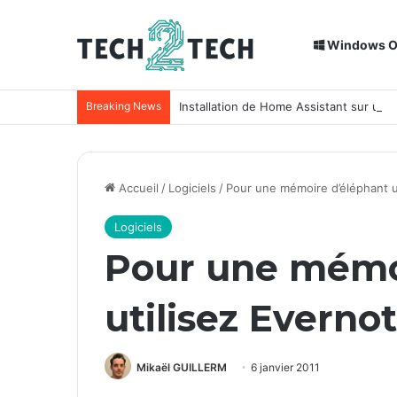
Windows 
Breaking News
Installation de Home Assistant sur un
Accueil
/
Logiciels
/
Pour une mémoire d’éléphant u
Logiciels
Pour une mémo
utilisez Everno
Mikaël GUILLERM
6 janvier 2011