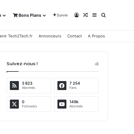
Connexion
Article Aléatoire
Sidebar (barre la
Rechercher
b
Bons Plans
Suivre
enir Tech2Tech.fr
Annonceurs
Contact
A Propos
Suivez-nous !
3 823
7 254
Abonnés
Fans
0
149k
Followers
Abonnés