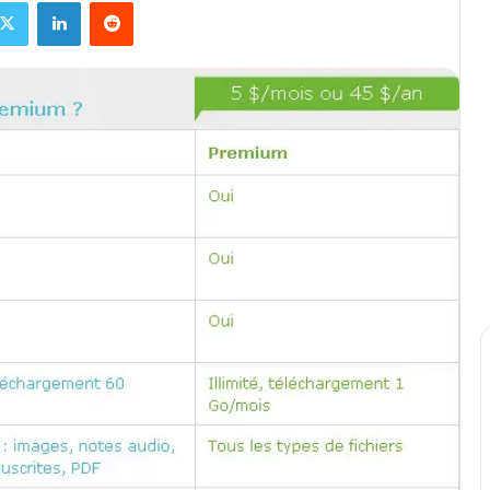
X
Linkedin
Reddit