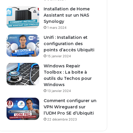
s
Installation de Home
e
Assistant sur un NAS
E
Synology
m
1 mars 2024
a
i
Unifi : Installation et
l
configuration des
points d’accès Ubiquiti
15 janvier 2024
Windows Repair
Toolbox : La boite à
outils du Techos pour
Windows
13 janvier 2024
Comment configurer un
VPN Wireguard sur
l’UDM Pro SE d’Ubiquiti
22 décembre 2023