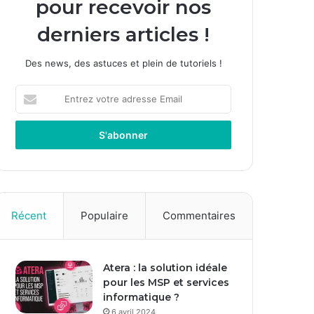
pour recevoir nos
derniers articles !
Des news, des astuces et plein de tutoriels !
E
n
t
r
e
z
v
o
t
Récent
Populaire
Commentaires
r
e
a
Atera : la solution idéale
d
pour les MSP et services
r
informatique ?
e
s
6 avril 2024