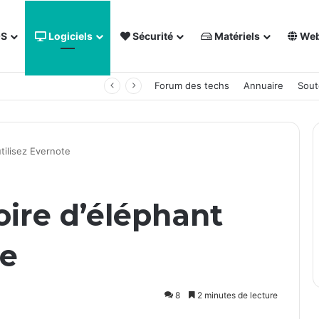
OS
Logiciels
Sécurité
Matériels
We
 NAS Synology
Forum des techs
Annuaire
Sout
tilisez Evernote
ire d’éléphant
te
8
2 minutes de lecture