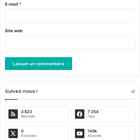
e
E-mail
*
*
Site web
A
l
Suivez-nous !
t
e
3 823
7 254
r
Abonnés
Fans
n
a
0
149k
Followers
Abonnés