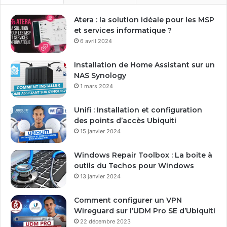
r
e
Atera : la solution idéale pour les MSP
a
et services informatique ?
d
6 avril 2024
r
e
Installation de Home Assistant sur un
s
NAS Synology
s
1 mars 2024
e
E
Unifi : Installation et configuration
m
des points d’accès Ubiquiti
a
15 janvier 2024
i
l
Windows Repair Toolbox : La boite à
outils du Techos pour Windows
13 janvier 2024
Comment configurer un VPN
Wireguard sur l’UDM Pro SE d’Ubiquiti
22 décembre 2023