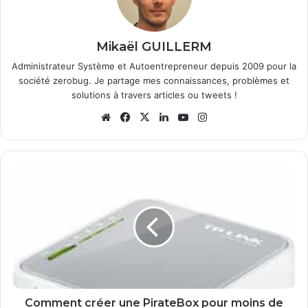
Mikaël GUILLERM
Administrateur Système et Autoentrepreneur depuis 2009 pour la
société zerobug. Je partage mes connaissances, problèmes et
solutions à travers articles ou tweets !
We
Fa
X
Lin
Yo
Ins
bsi
ce
ke
uT
tag
te
bo
din
ub
ra
ok
e
m
C
o
m
m
e
n
t
c
r
é
Comment créer une PirateBox pour moins de