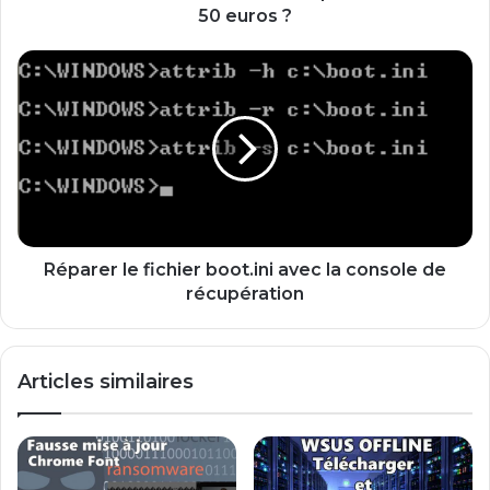
e
50 euros ?
r
u
R
n
é
e
p
P
a
i
r
r
e
a
r
t
l
e
e
B
f
Réparer le fichier boot.ini avec la console de
o
i
récupération
x
c
p
h
o
i
Articles similaires
u
e
r
r
m
b
o
o
i
o