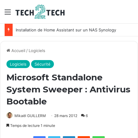
Menu
Installation de Home Assistant sur un NAS Synology
Accueil
/
Logiciels
Logiciels
Sécurité
Microsoft Standalone
System Sweeper : Antivirus
Bootable
Mikaël GUILLERM
28 mars 2012
6
Temps de lecture 1 minute
Facebook
X
Linkedin
Reddit
WhatsApp