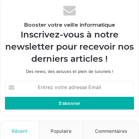
Booster votre veille informatique
Inscrivez-vous à notre
newsletter pour recevoir nos
derniers articles !
Des news, des astuces et plein de tutoriels !
E
n
t
r
e
z
v
o
Récent
Populaire
Commentaires
t