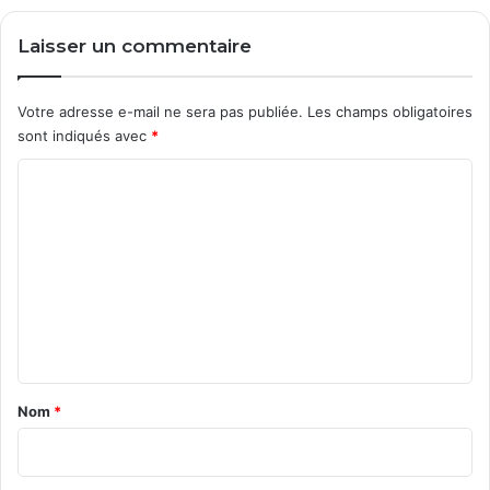
c
Laisser un commentaire
u
p
é
Votre adresse e-mail ne sera pas publiée.
Les champs obligatoires
r
sont indiqués avec
*
a
t
C
i
o
o
n
m
m
e
n
t
a
Nom
*
i
r