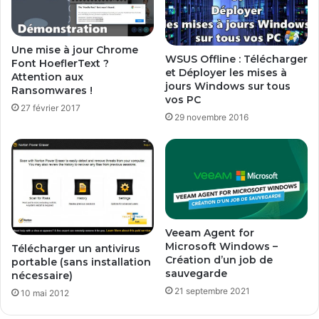
n
t
s
.
d
i
e
Une mise à jour Chrome
n
WSUS Offline : Télécharger
Font HoeflerText ?
5
i
et Déployer les mises à
Attention aux
0
a
jours Windows sur tous
Ransomwares !
e
v
vos PC
u
27 février 2017
e
29 novembre 2016
r
c
o
l
s
a
?
c
o
n
s
o
Veeam Agent for
l
Microsoft Windows –
Télécharger un antivirus
Création d’un job de
e
portable (sans installation
sauvegarde
d
nécessaire)
e
21 septembre 2021
10 mai 2012
r
é