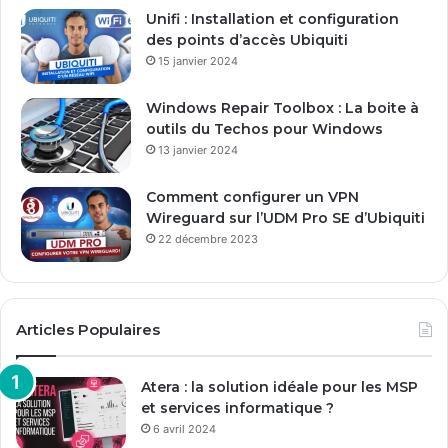
E
Unifi : Installation et configuration
m
des points d’accès Ubiquiti
a
15 janvier 2024
i
l
Windows Repair Toolbox : La boite à
outils du Techos pour Windows
13 janvier 2024
Comment configurer un VPN
Wireguard sur l’UDM Pro SE d’Ubiquiti
22 décembre 2023
Articles Populaires
Atera : la solution idéale pour les MSP
et services informatique ?
6 avril 2024