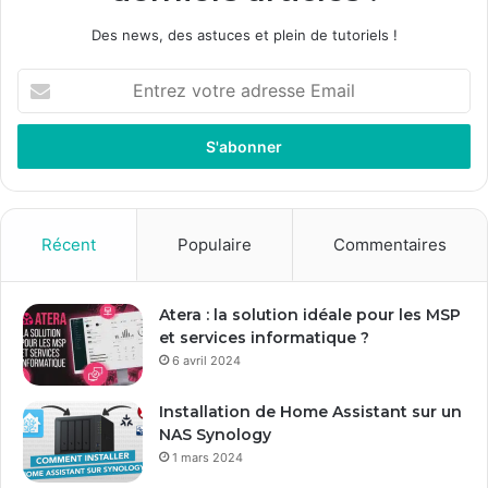
Des news, des astuces et plein de tutoriels !
E
n
t
r
e
z
v
o
Récent
Populaire
Commentaires
t
r
e
Atera : la solution idéale pour les MSP
a
et services informatique ?
d
6 avril 2024
r
e
Installation de Home Assistant sur un
s
NAS Synology
s
1 mars 2024
e