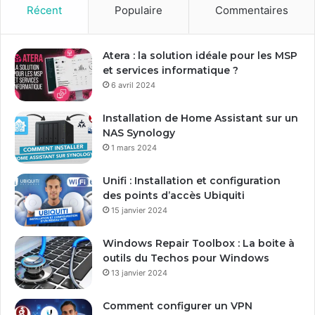
o
Récent
Populaire
Commentaires
t
r
e
Atera : la solution idéale pour les MSP
a
et services informatique ?
d
6 avril 2024
r
e
Installation de Home Assistant sur un
s
NAS Synology
s
1 mars 2024
e
E
Unifi : Installation et configuration
m
des points d’accès Ubiquiti
a
15 janvier 2024
i
l
Windows Repair Toolbox : La boite à
outils du Techos pour Windows
13 janvier 2024
Comment configurer un VPN