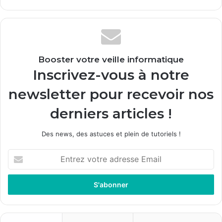
Booster votre veille informatique
Inscrivez-vous à notre
newsletter pour recevoir nos
derniers articles !
Des news, des astuces et plein de tutoriels !
E
n
t
r
e
z
v