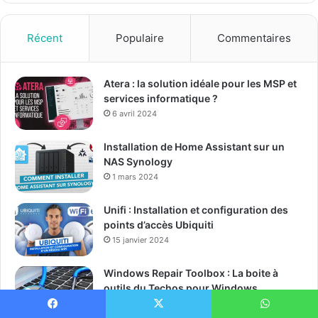
z
v
o
Récent
Populaire
Commentaires
t
r
e
Atera : la solution idéale pour les MSP et
a
services informatique ?
d
6 avril 2024
r
e
Installation de Home Assistant sur un
s
NAS Synology
s
1 mars 2024
e
E
Unifi : Installation et configuration des
m
points d’accès Ubiquiti
a
15 janvier 2024
i
l
Windows Repair Toolbox : La boite à
outils du Techos pour Windows
13 janvier 2024