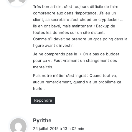
t
p
Très bon article, c’est toujours difficile de faire
h
comprendre aux gens l’importance. J’ai eu un
:
o
client, sa secretaire s’est chopé un cryptlocker …
n
Ils en ont bavé, mais maintenant : Backup de
e
toutes les données sur un site distant.
,
Comme s’il devait se prendre un gros poing dans la
W
figure avant d’investir.
i
n
Je ne comprends pas le » On a pas de budget
d
pour ça « . Faut vraiment un changement des
o
mentalités.
w
Puis notre métier c’est ingrat : Quand tout va,
s
aucun remerciement, quand y a un problème ça
P
hurle .
h
o
Répondre
n
e
d
Pyrithe
i
24 juillet 2015 à 13 h 02 min