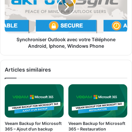
s
c
s
h
C
r
e
o
n
n
t
i
r
s
Synchroniser Outlook avec votre Téléphone
a
e
Android, Iphone, Windows Phone
l
r
W
O
i
u
Articles similaires
r
t
e
l
l
o
e
o
s
k
s
a
M
v
a
e
n
c
Veeam Backup for Microsoft
Veeam Backup for Microsoft
a
v
365 – Ajout d’un backup
365 – Restauration
g
o