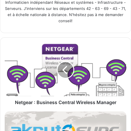
Informaticien indépendant Réseaux et systèmes - Infrastructure -
Serveurs. J'interviens sur les départements 42 - 63 - 69 - 43 - 71,
et à échelle nationale à distance. N'hésitez pas à me demander
conseil!
N
e
t
g
e
a
r
:
B
u
Netgear : Business Central Wireless Manager
s
i
S
n
y
e
n