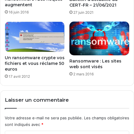
v
n
augmentent
CERT-FR – 21/06/2021
e
o
16 juin 2016
27 juin 2021
r
t
s
i
W
f
i
i
n
c
d
a
o
t
Un ransomware crypte vos
w
i
Ransomware : Les sites
fichiers et vous réclame 50
s
o
web sont visés
euros
1
n
2 mars 2016
0
17 avril 2012
s
p
e
n
Laisser un commentaire
d
a
n
Votre adresse e-mail ne sera pas publiée.
Les champs obligatoires
t
sont indiqués avec
*
v
o