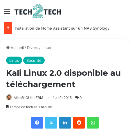
Menu
Installation de Home Assistant sur un NAS Synology
Accueil
/
Divers
/
Linux
Linux
Sécurité
Kali Linux 2.0 disponible au
téléchargement
Mikaël GUILLERM
11 août 2015
0
Temps de lecture 1 minute
Facebook
X
Linkedin
Reddit
WhatsApp