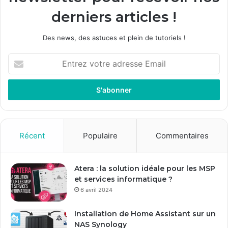
derniers articles !
Des news, des astuces et plein de tutoriels !
E
n
t
r
e
z
v
o
Récent
Populaire
Commentaires
t
r
e
Atera : la solution idéale pour les MSP
a
et services informatique ?
d
6 avril 2024
r
e
Installation de Home Assistant sur un
s
NAS Synology