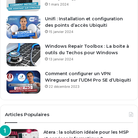
s
1 mars 2024
e
E
Unifi : Installation et configuration
m
des points d’accès Ubiquiti
a
15 janvier 2024
i
l
Windows Repair Toolbox : La boite à
outils du Techos pour Windows
13 janvier 2024
Comment configurer un VPN
Wireguard sur l’UDM Pro SE d’Ubiquiti
22 décembre 2023
Articles Populaires
Atera : la solution idéale pour les MSP