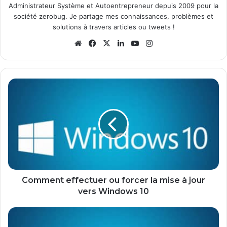
Administrateur Système et Autoentrepreneur depuis 2009 pour la
société zerobug. Je partage mes connaissances, problèmes et
solutions à travers articles ou tweets !
We
Fa
X
Lin
Yo
Ins
bsi
ce
ke
uT
tag
te
bo
din
ub
ra
ok
e
m
C
o
m
m
e
n
t
e
f
f
Comment effectuer ou forcer la mise à jour
e
vers Windows 10
c
t
W
u
i