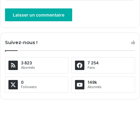
A
l
Suivez-nous !
t
e
3 823
7 254
r
Abonnés
Fans
n
a
0
149k
Followers
Abonnés
t
i
v
e
: