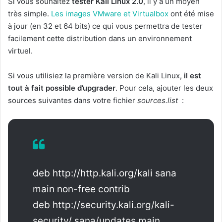
Si vous souhaitez
tester Kali Linux 2.0
, il y a un moyen
très simple.
Les images VMware et Virtualbox
ont été mise
à jour (en 32 et 64 bits) ce qui vous permettra de tester
facilement cette distribution dans un environnement
virtuel.
Si vous utilisiez la première version de Kali Linux,
il est
tout à fait possible d’upgrader
. Pour cela, ajouter les deux
sources suivantes dans votre fichier
sources.list
:
deb http:
//
http.kali.org
/
kali sana
main non-free contrib
deb http:
//
security.kali.org
/
kali-
security
/
sana
/
updates main