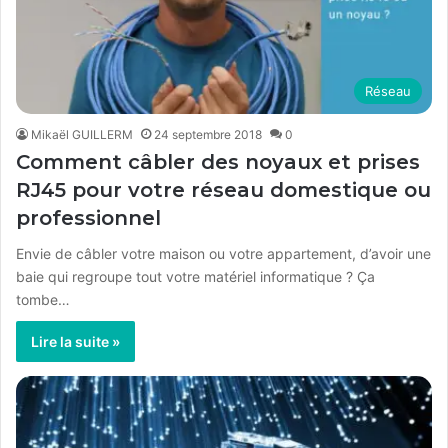
Réseau
Mikaël GUILLERM
24 septembre 2018
0
Comment câbler des noyaux et prises
RJ45 pour votre réseau domestique ou
professionnel
Envie de câbler votre maison ou votre appartement, d’avoir une
baie qui regroupe tout votre matériel informatique ? Ça
tombe…
Lire la suite »