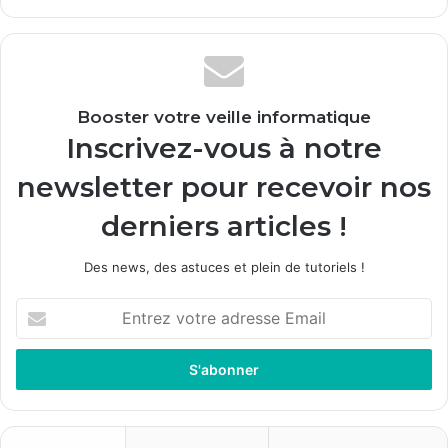
Booster votre veille informatique
Inscrivez-vous à notre
newsletter pour recevoir nos
derniers articles !
Des news, des astuces et plein de tutoriels !
E
n
t
r
e
z
v