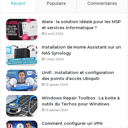
o
Récent
Populaire
Commentaires
t
r
e
Atera : la solution idéale pour les MSP
a
et services informatique ?
d
6 avril 2024
r
e
Installation de Home Assistant sur un
s
NAS Synology
s
1 mars 2024
e
E
Unifi : Installation et configuration
m
des points d’accès Ubiquiti
a
15 janvier 2024
i
l
Windows Repair Toolbox : La boite à
outils du Techos pour Windows
13 janvier 2024
Comment configurer un VPN