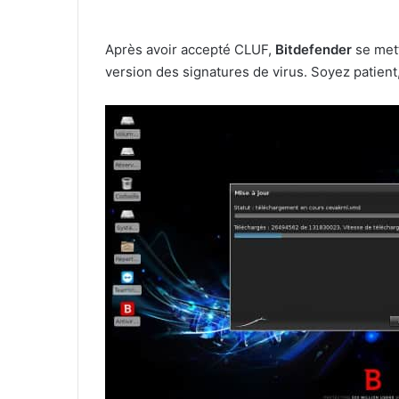
Après avoir accepté CLUF,
Bitdefender
se mett
version des signatures de virus. Soyez patient