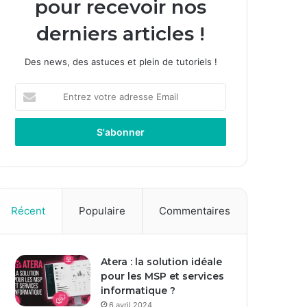
pour recevoir nos
derniers articles !
Des news, des astuces et plein de tutoriels !
E
n
t
r
e
z
v
o
t
Récent
Populaire
Commentaires
r
e
a
Atera : la solution idéale
d
pour les MSP et services
r
informatique ?
e
s
6 avril 2024