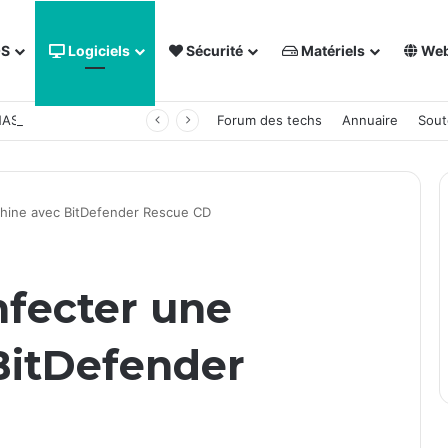
OS
Logiciels
Sécurité
Matériels
We
 NAS Synology
Forum des techs
Annuaire
Sout
hine avec BitDefender Rescue CD
fecter une
BitDefender