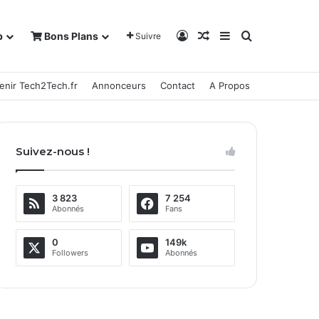
Connexion
Article Aléatoire
Sidebar (barre la
Rechercher
b
Bons Plans
Suivre
enir Tech2Tech.fr
Annonceurs
Contact
A Propos
Suivez-nous !
3 823
7 254
Abonnés
Fans
0
149k
Followers
Abonnés