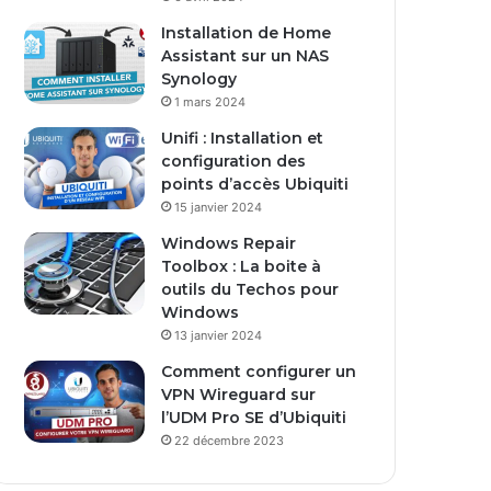
s
Installation de Home
e
Assistant sur un NAS
E
Synology
m
1 mars 2024
a
i
Unifi : Installation et
l
configuration des
points d’accès Ubiquiti
15 janvier 2024
Windows Repair
Toolbox : La boite à
outils du Techos pour
Windows
13 janvier 2024
Comment configurer un
VPN Wireguard sur
l’UDM Pro SE d’Ubiquiti
22 décembre 2023