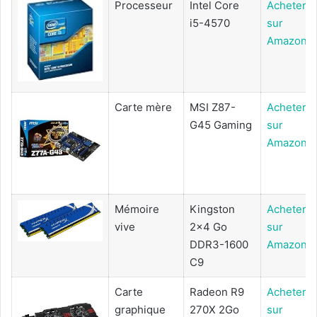
Processeur
Intel Core
Acheter
i5-4570
sur
Amazon
Carte mère
MSI Z87-
Acheter
G45 Gaming
sur
Amazon
Mémoire
Kingston
Acheter
vive
2x4 Go
sur
DDR3-1600
Amazon
C9
Carte
Radeon R9
Acheter
graphique
270X 2Go
sur