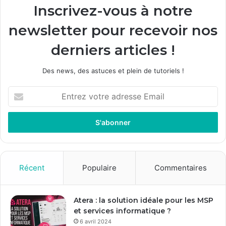
Inscrivez-vous à notre
newsletter pour recevoir nos
derniers articles !
Des news, des astuces et plein de tutoriels !
E
n
t
r
e
z
v
o
Récent
Populaire
Commentaires
t
r
e
Atera : la solution idéale pour les MSP
a
et services informatique ?
d
6 avril 2024