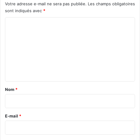
Votre adresse e-mail ne sera pas publiée.
Les champs obligatoires
sont indiqués avec
*
C
o
m
m
e
n
t
a
Nom
*
i
r
e
E-mail
*
*