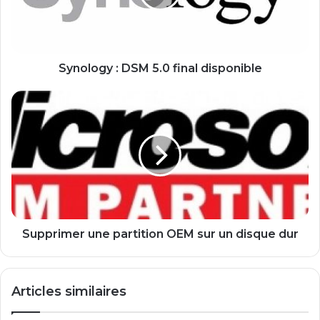
o
g
y
:
D
Synology : DSM 5.0 final disponible
S
M
S
5
u
.
p
0
p
f
r
i
i
n
m
a
e
l
r
d
u
Supprimer une partition OEM sur un disque dur
i
n
s
e
p
p
Articles similaires
o
a
n
r