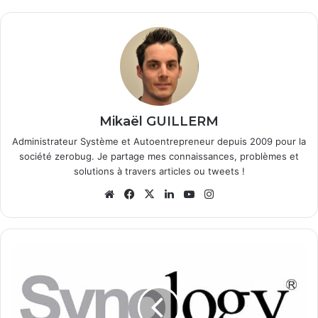
Mikaël GUILLERM
Administrateur Système et Autoentrepreneur depuis 2009 pour la
société zerobug. Je partage mes connaissances, problèmes et
solutions à travers articles ou tweets !
We
Fa
X
Lin
Yo
Ins
bsi
ce
ke
uT
tag
te
bo
din
ub
ra
ok
e
m
S
y
n
o
l