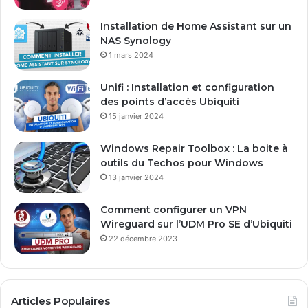
r
e
Installation de Home Assistant sur un
s
NAS Synology
s
1 mars 2024
e
E
Unifi : Installation et configuration
m
des points d’accès Ubiquiti
a
15 janvier 2024
i
l
Windows Repair Toolbox : La boite à
outils du Techos pour Windows
13 janvier 2024
Comment configurer un VPN
Wireguard sur l’UDM Pro SE d’Ubiquiti
22 décembre 2023
Articles Populaires