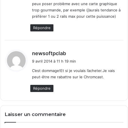
peux poser problème avec une carte graphique
trop gourmande, par exemple (j’aurais tendance à
préférer 1 ou 2 rails max pour cette puissance)
Répondre
d
newsoftpclab
i
9 avril 2014 à 11 h 19 min
t
C’est dommage!Et si je voulais l’acheter.Je vais
peut-être me rabattre sur le Chromcast.
:
Répondre
Laisser un commentaire