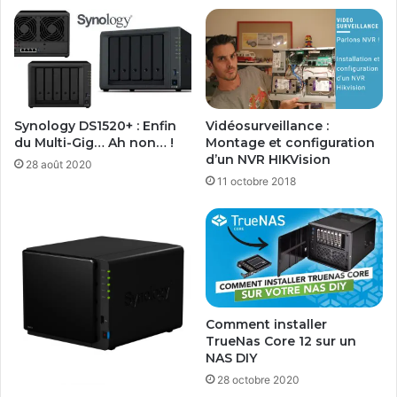
i
t
b
i
l
t
e
i
o
n
O
Synology DS1520+ : Enfin
Vidéosurveillance :
E
du Multi-Gig… Ah non… !
Montage et configuration
M
d’un NVR HIKVision
28 août 2020
s
11 octobre 2018
u
r
u
n
d
i
s
q
Comment installer
u
TrueNas Core 12 sur un
e
NAS DIY
d
28 octobre 2020
u