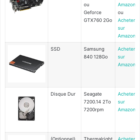
ou
Amazon
Geforce
ou
GTX760 2Go
Acheter
sur
Amazon
SSD
Samsung
Acheter
840 128Go
sur
Amazon
Disque Dur
Seagate
Acheter
7200.14 2To
sur
7200rpm
Amazon
(Optionnel)
Thermalright
Acheter