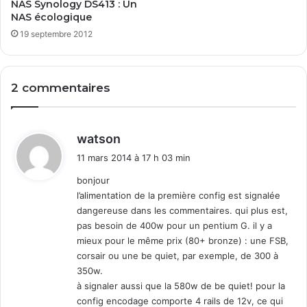
NAS Synology DS413 : Un
r
NAS écologique
19 septembre 2012
2 commentaires
d
watson
i
11 mars 2014 à 17 h 03 min
t
bonjour
l’alimentation de la première config est signalée
:
dangereuse dans les commentaires. qui plus est,
pas besoin de 400w pour un pentium G. il y a
mieux pour le même prix (80+ bronze) : une FSB,
corsair ou une be quiet, par exemple, de 300 à
350w.
à signaler aussi que la 580w de be quiet! pour la
config encodage comporte 4 rails de 12v, ce qui