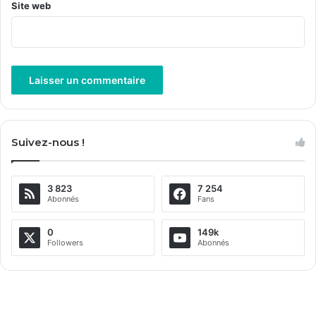
Site web
A
l
Suivez-nous !
t
e
3 823
7 254
r
Abonnés
Fans
n
a
0
149k
Followers
Abonnés
t
i
v