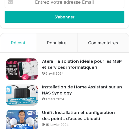
n
t
r
e
z
v
o
Récent
Populaire
Commentaires
t
r
e
Atera : la solution idéale pour les MSP
a
et services informatique ?
d
6 avril 2024
r
e
Installation de Home Assistant sur un
s
NAS Synology
s
1 mars 2024
e
E
Unifi : Installation et configuration
m
des points d’accès Ubiquiti
a
15 janvier 2024
i