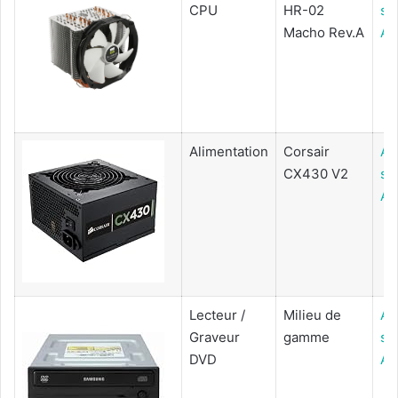
CPU
HR-02
su
Macho Rev.A
Am
Alimentation
Corsair
Ac
CX430 V2
su
Am
Lecteur /
Milieu de
Ac
Graveur
gamme
su
DVD
Am