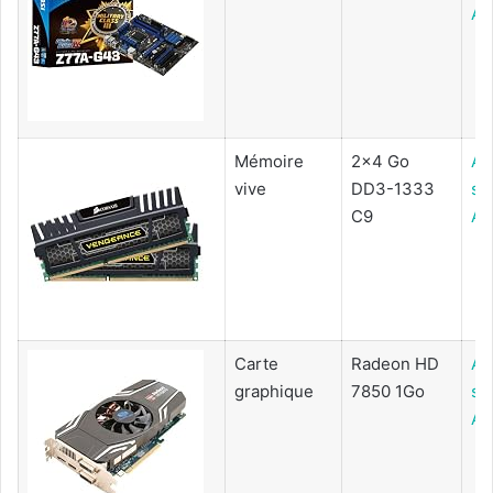
Am
Mémoire
2x4 Go
Ac
vive
DD3-1333
su
C9
Am
Carte
Radeon HD
Ac
graphique
7850 1Go
su
Am