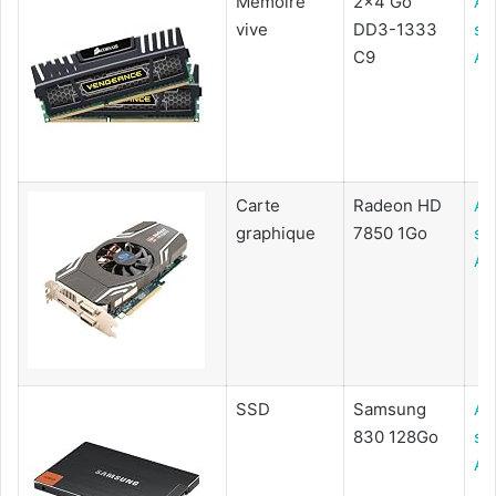
Mémoire
2x4 Go
Ac
vive
DD3-1333
su
C9
Am
Carte
Radeon HD
Ac
graphique
7850 1Go
su
Am
SSD
Samsung
Ac
830 128Go
su
Am