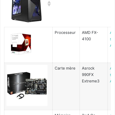
Processeur
AMD FX-
Ac
4100
su
Am
Carte mère
Asrock
Ac
990FX
su
Extreme3
Am