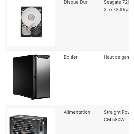
Disque Dur
Seagate 7200
2To 7200rpm
Boitier
Haut de gam
Alimentation
Straight Powe
CM 580W