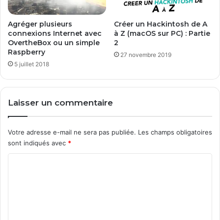
d
o
Agréger plusieurs
Créer un Hackintosh de A
w
connexions Internet avec
à Z (macOS sur PC) : Partie
s
OvertheBox ou un simple
2
7
Raspberry
27 novembre 2019
5 juillet 2018
Laisser un commentaire
Votre adresse e-mail ne sera pas publiée.
Les champs obligatoires
sont indiqués avec
*
C
o
m
m
e