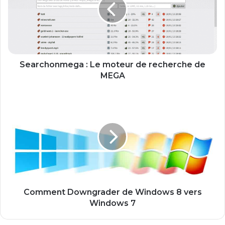
r
c
h
o
n
m
e
Searchonmega : Le moteur de recherche de
g
MEGA
a
:
C
L
o
e
m
m
m
o
e
t
n
e
t
u
D
r
o
d
w
Comment Downgrader de Windows 8 vers
e
n
Windows 7
r
g
e
r