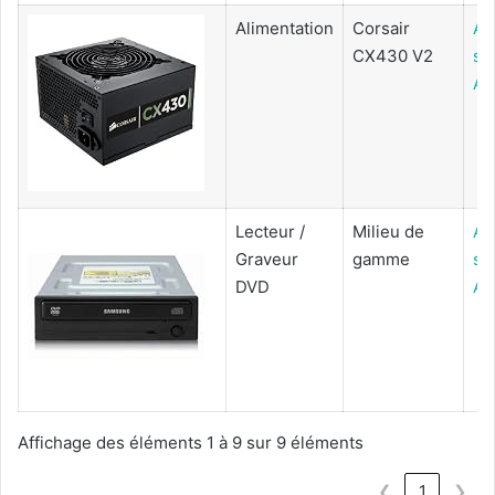
Alimentation
Corsair
Ac
CX430 V2
su
Am
Lecteur /
Milieu de
Ac
Graveur
gamme
su
DVD
Am
Affichage des éléments 1 à 9 sur 9 éléments
❮
1
❯