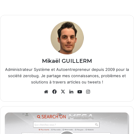
Mikaël GUILLERM
Administrateur Système et Autoentrepreneur depuis 2009 pour la
société zerobug. Je partage mes connaissances, problèmes et
solutions à travers articles ou tweets !
We
Fa
X
Lin
Yo
Ins
bsi
ce
ke
uT
tag
te
bo
din
ub
ra
ok
e
m
S
e
a