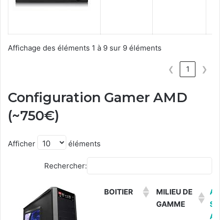
Affichage des éléments 1 à 9 sur 9 éléments
❮
1
❯
Configuration Gamer AMD
(~750€)
Afficher
éléments
Rechercher:
BOITIER
MILIEU DE
AC
GAMME
SU
A