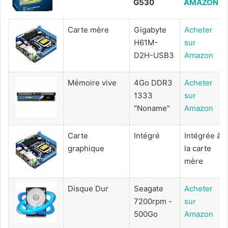
G530
AMAZON
Carte mère
Gigabyte
Acheter
H61M-
sur
D2H-USB3
Amazon
Mémoire vive
4Go DDR3
Acheter
1333
sur
"Noname"
Amazon
Carte
Intégré
Intégrée à
graphique
la carte
mère
Disque Dur
Seagate
Acheter
7200rpm -
sur
500Go
Amazon