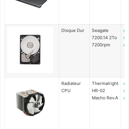
Disque Dur
Seagate
Ac
7200.14 2To
su
7200rpm
Am
Radiateur
Thermalright
Ac
CPU
HR-02
su
Macho Rev.A
Am