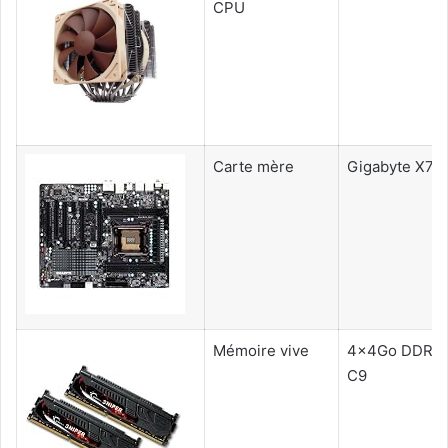
CPU
Carte mère
Gigabyte X7
Mémoire vive
4x4Go DDR3 
C9