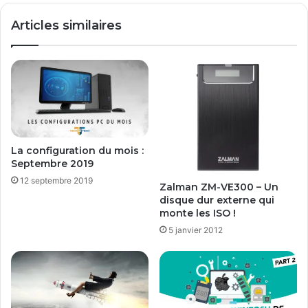
c
a
Articles similaires
h
d
e
e
r
r
c
d
h
e
e
W
d
i
e
n
M
d
La configuration du mois :
E
o
Septembre 2019
G
w
12 septembre 2019
A
s
Zalman ZM-VE300 – Un
8
disque dur externe qui
monte les ISO !
v
e
5 janvier 2012
r
s
W
i
n