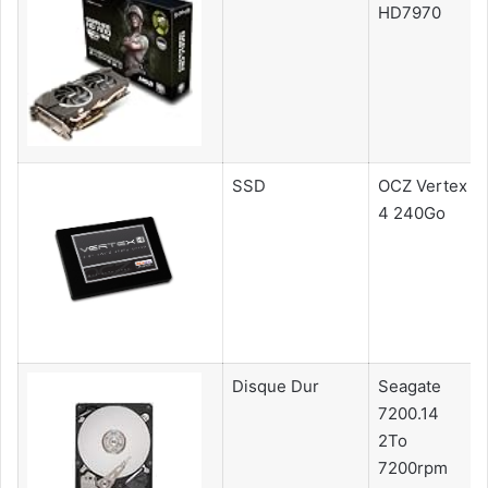
HD7970
SSD
OCZ Vertex
4 240Go
Disque Dur
Seagate
7200.14
2To
7200rpm