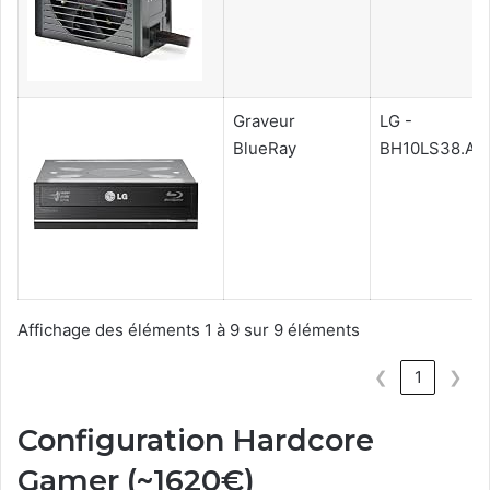
Graveur
LG -
BlueRay
BH10LS38.AU
Affichage des éléments 1 à 9 sur 9 éléments
❮
1
❯
Configuration Hardcore
Gamer (~1620€)