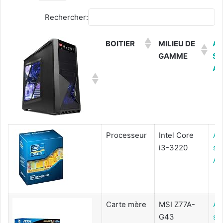
Rechercher:
BOITIER
MILIEU DE
AC
GAMME
SU
A
Processeur
Intel Core
Ac
i3-3220
su
Am
Carte mère
MSI Z77A-
Ac
G43
su