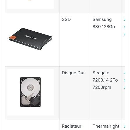
SSD
Samsung
Ac
830 128Go
su
Am
Disque Dur
Seagate
Ac
7200.14 2To
su
7200rpm
Am
Radiateur
Thermalright
Ac