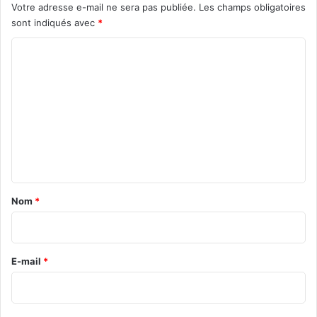
Votre adresse e-mail ne sera pas publiée.
Les champs obligatoires
sont indiqués avec
*
C
o
m
m
e
n
t
a
Nom
*
i
r
e
E-mail
*
*