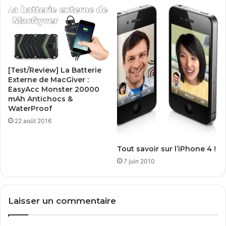
C
e
O
n
M
H
P
o
A
t
Q
S
p
[Test/Review] La Batterie
o
Externe de MacGiver :
t
EasyAcc Monster 20000
mAh Antichocs &
W
WaterProof
i
f
22 août 2016
i
Tout savoir sur l’iPhone 4 !
7 juin 2010
Laisser un commentaire