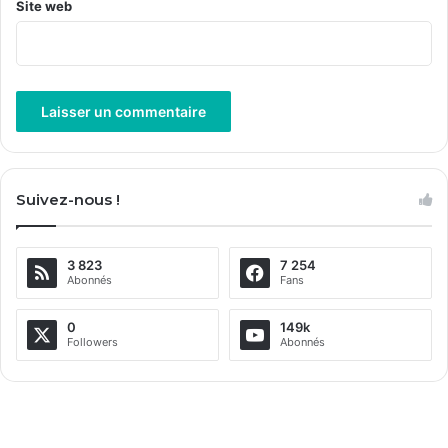
Site web
A
l
Suivez-nous !
t
e
3 823
7 254
r
Abonnés
Fans
n
a
0
149k
Followers
Abonnés
t
i
v
e