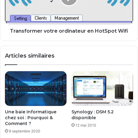
D
f
V
o
D
r
d
m
e
e
Transformer votre ordinateur en HotSpot Wifi
R
r
e
v
s
o
Articles similaires
t
t
a
r
u
e
r
o
a
r
t
d
i
i
o
n
n
a
Une baie informatique
Synology : DSM 5.2
H
t
chez soi : Pourquoi &
disponible
P
e
Comment ?
12 mai 2015
o
u
9 septembre 2020
u
r