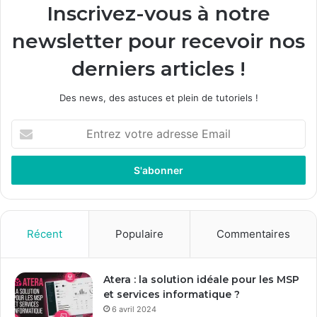
Inscrivez-vous à notre
newsletter pour recevoir nos
derniers articles !
Des news, des astuces et plein de tutoriels !
E
n
t
r
e
z
v
o
Récent
Populaire
Commentaires
t
r
e
Atera : la solution idéale pour les MSP
a
et services informatique ?
d
6 avril 2024