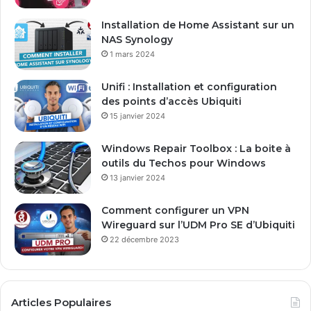
r
e
Installation de Home Assistant sur un
s
NAS Synology
s
1 mars 2024
e
E
Unifi : Installation et configuration
m
des points d’accès Ubiquiti
a
15 janvier 2024
i
l
Windows Repair Toolbox : La boite à
outils du Techos pour Windows
13 janvier 2024
Comment configurer un VPN
Wireguard sur l’UDM Pro SE d’Ubiquiti
22 décembre 2023
Articles Populaires