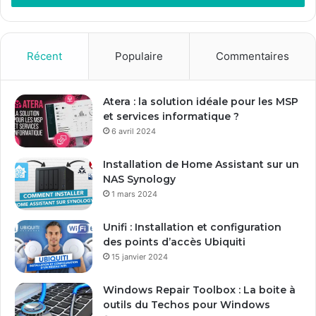
e
z
v
o
Récent
Populaire
Commentaires
t
r
e
Atera : la solution idéale pour les MSP
a
et services informatique ?
d
6 avril 2024
r
e
Installation de Home Assistant sur un
s
NAS Synology
s
1 mars 2024
e
E
Unifi : Installation et configuration
m
des points d’accès Ubiquiti
a
15 janvier 2024
i
l
Windows Repair Toolbox : La boite à
outils du Techos pour Windows