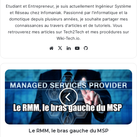
Etudiant et Entrepreneur, je suis actuellement Ingénieur Système
et Réseau chez Infomaniak. Passionné par l'informatique et la
domotique depuis plusieurs années, je souhaite partager mes
connaissances au travers d'articles et de tutoriels. Vous
retrouverez mes articles sur
Tech2Tech
et mes procédures sur
Wiki-Tech.io
.
Website
X
Linkedin
YouTube
GitHub
Le
RMM,
le
bras
gauche
du
MSP
Le RMM, le bras gauche du MSP