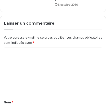
8 octobre 2010
Laisser un commentaire
Votre adresse e-mail ne sera pas publiée.
Les champs obligatoires
sont indiqués avec
*
C
o
m
m
e
n
t
a
Nom
*