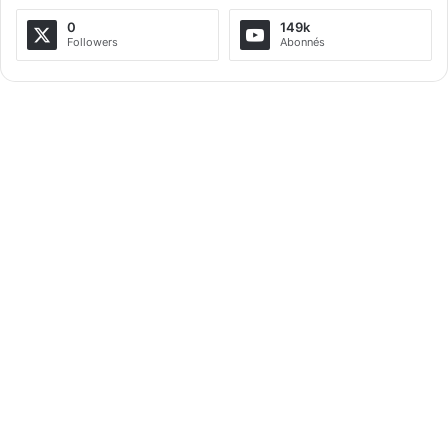
a
0
149k
Followers
Abonnés
t
i
v
e
: