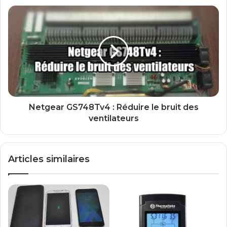
Netgear
GS748Tv4
:
Réduire
le
bruit
des
ventilateurs
Netgear GS748Tv4 : Réduire le bruit des
ventilateurs
Articles similaires