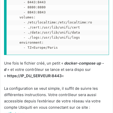
      - 8443:8443
      - 8880:8880
      - 8843:8843
    volumes:
      - /etc/localtime:/etc/localtime:ro
      - ./cert:/usr/lib/unifi/cert
      - ./data:/usr/lib/unifi/data
      - ./logs:/usr/lib/unifi/logs
    environment:
      - TZ=Europe/Paris
Une fois le fichier créé, un petit «
docker-compose up -
d
» et votre contrôleur se lance et sera dispo sur
«
https://IP_DU_SERVEUR:8443
«
La configuration se veut simple, il suffit de suivre les
différentes instructions. Votre contrôleur sera aussi
accessible depuis l’extérieur de votre réseau via votre
compte Ubiquiti en vous connectant sur ce site :