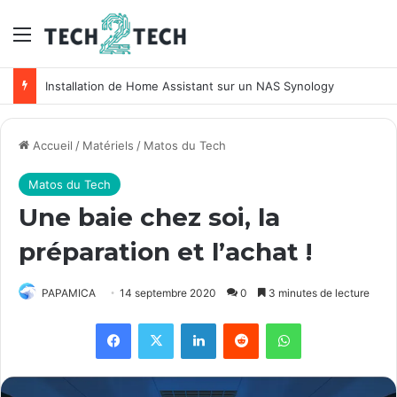
Menu
Unifi : Installation et configuration des points d’accès Ubiquiti
Accueil
/
Matériels
/
Matos du Tech
Matos du Tech
Une baie chez soi, la
préparation et l’achat !
PAPAMICA
14 septembre 2020
0
3 minutes de lecture
Facebook
X
Linkedin
Reddit
WhatsApp