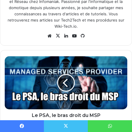
et Réseau chez Infomaniak. Passionné par l'informatique et la
domotique depuis plusieurs années, je souhaite partager mes
connaissances au travers d'articles et de tutoriels. Vous
retrouverez mes articles sur
Tech2Tech
et mes procédures sur
Wiki-Tech.io
.
Website
X
Linkedin
YouTube
GitHub
Le
PSA,
le
bras
droit
du
MSP
Le PSA, le bras droit du MSP
VMware
Facebook
X
WhatsApp