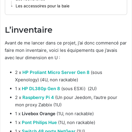
Les accessoires pour la baie
L’inventaire
Avant de me lancer dans ce projet, j’ai donc commencé par
faire mon inventaire, voici les équipements que j’avais
avec leur dimension en U :
2 x
HP Proliant Micro Server Gen 8
(sous
Xpenology) (4U, non rackable)
1 x
HP DL380p Gen 8
(sous ESXi) (2U)
2 x
Raspberry Pi 4
(Un pour Jeedom, l’autre pour
mon proxy Zabbix (1U)
1 x
Livebox Orange
(1U, non rackable)
1 x
Pont Philips Hue
(1U, non rackable)
1 x
Switch 48 ports NetGear
(1U)