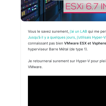
Vous le savez surement,
j’ai un LAB
qui me per
Jusqu’à il y a quelques jours, j’utilisais Hyper-V
connaissant pas bien
VMware ESX et Vspher
hyperviseur Barre Métal (de type 1).
Je retournerai surement sur Hyper-V pour plei
VMware.