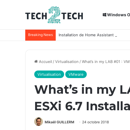
Windows 
Breaking News
Installation de Home Assistant sur un
Accueil
/
Virtualisation
/
What’s in my LAB #01 : VMw
Virtualisation
VMware
What’s in my L
ESXi 6.7 Install
Mikaël GUILLERM
24 octobre 2018