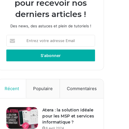
pour recevoir nos
derniers articles !
Des news, des astuces et plein de tutoriels !
E
n
t
r
e
z
v
o
t
Récent
Populaire
Commentaires
r
e
a
Atera : la solution idéale
d
pour les MSP et services
r
informatique ?
e
s
6 avril 2024