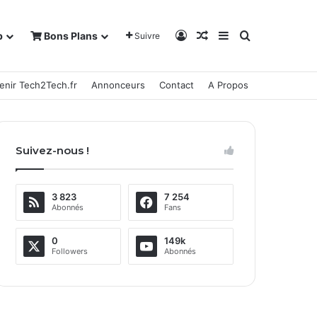
Connexion
Article Aléatoire
Sidebar (barre la
Rechercher
b
Bons Plans
Suivre
enir Tech2Tech.fr
Annonceurs
Contact
A Propos
Suivez-nous !
3 823
7 254
Abonnés
Fans
0
149k
Followers
Abonnés