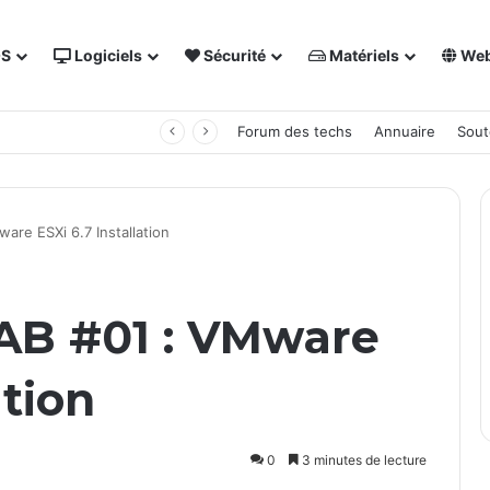
OS
Logiciels
Sécurité
Matériels
We
 NAS Synology
Forum des techs
Annuaire
Sout
are ESXi 6.7 Installation
AB #01 : VMware
ation
0
3 minutes de lecture