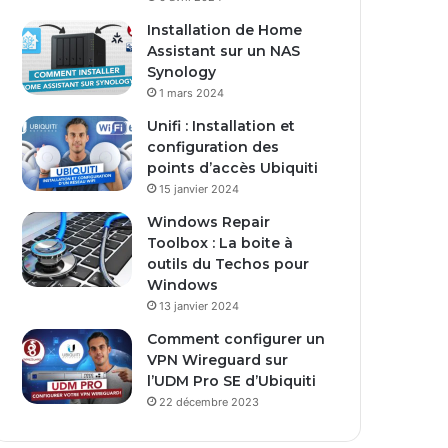
s
Installation de Home
e
Assistant sur un NAS
E
Synology
m
1 mars 2024
a
i
Unifi : Installation et
l
configuration des
points d’accès Ubiquiti
15 janvier 2024
Windows Repair
Toolbox : La boite à
outils du Techos pour
Windows
13 janvier 2024
Comment configurer un
VPN Wireguard sur
l’UDM Pro SE d’Ubiquiti
22 décembre 2023