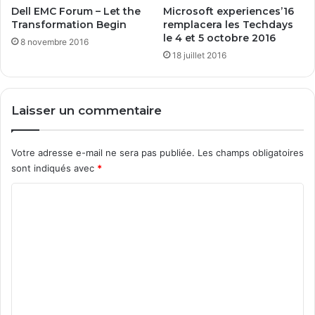
Dell EMC Forum – Let the
Microsoft experiences’16
1
Transformation Begin
remplacera les Techdays
0
le 4 et 5 octobre 2016
8 novembre 2016
p
18 juillet 2016
o
u
r
1
Laisser un commentaire
2
€
!
Votre adresse e-mail ne sera pas publiée.
Les champs obligatoires
sont indiqués avec
*
C
o
m
m
e
n