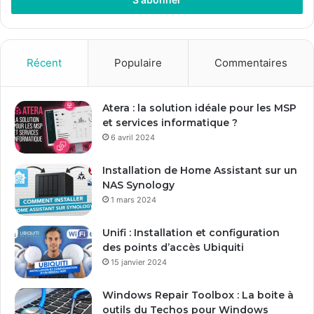
r
e
z
v
o
Récent
Populaire
Commentaires
t
r
e
Atera : la solution idéale pour les MSP
a
et services informatique ?
d
6 avril 2024
r
e
Installation de Home Assistant sur un
s
NAS Synology
s
1 mars 2024
e
E
Unifi : Installation et configuration
m
des points d’accès Ubiquiti
a
15 janvier 2024
i
l
Windows Repair Toolbox : La boite à
outils du Techos pour Windows