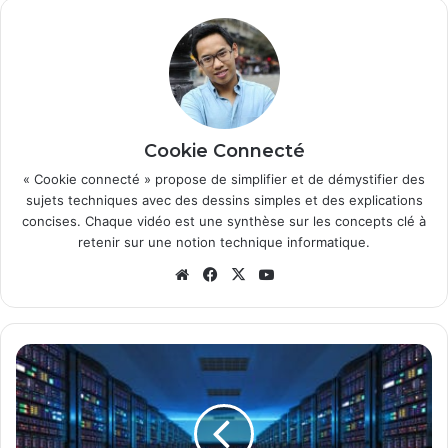
Cookie Connecté
« Cookie connecté » propose de simplifier et de démystifier des
sujets techniques avec des dessins simples et des explications
concises. Chaque vidéo est une synthèse sur les concepts clé à
retenir sur une notion technique informatique.
We
Fa
X
Yo
bsi
ce
uT
te
bo
ub
ok
e
W
h
a
t
'