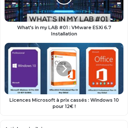
s
i
n
m
y
What's in my LAB #01 : VMware ESXi 6.7
L
Installation
A
B
L
#
i
0
c
1
e
:
n
V
c
M
e
w
s
a
M
r
i
Licences Microsoft à prix cassés : Windows 10
e
c
pour 12€ !
E
r
S
o
X
s