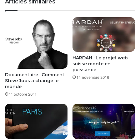
Articles similaires
i
o
6
f
.
t
7
à
I
p
n
r
s
i
t
x
a
c
HARDAH : Le projet web
l
a
suisse monte en
l
s
puissance
a
s
Documentaire : Comment
14 novembre 2016
t
Steve Jobs a changé le
é
monde
i
s
o
:
11 octobre 2011
n
W
i
n
d
o
w
s