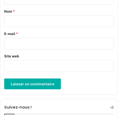
t
a
Nom
*
i
r
e
E-mail
*
*
Site web
A
l
Suivez-nous !
t
e