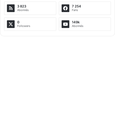
3 823
7 254
r
Abonnés
Fans
n
a
0
149k
Followers
Abonnés
t
i
v
e
: