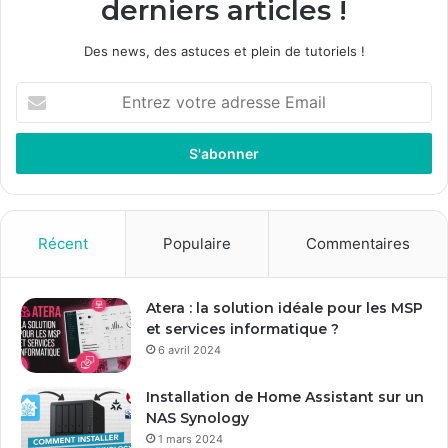
derniers articles !
Des news, des astuces et plein de tutoriels !
E
n
t
r
e
z
v
o
Récent
Populaire
Commentaires
t
r
e
Atera : la solution idéale pour les MSP
a
et services informatique ?
d
6 avril 2024
r
e
Installation de Home Assistant sur un
s
NAS Synology
s
1 mars 2024