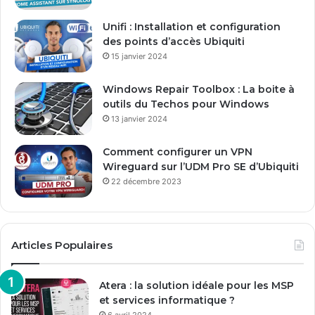
e
E
Unifi : Installation et configuration
m
des points d’accès Ubiquiti
a
15 janvier 2024
i
l
Windows Repair Toolbox : La boite à
outils du Techos pour Windows
13 janvier 2024
Comment configurer un VPN
Wireguard sur l’UDM Pro SE d’Ubiquiti
22 décembre 2023
Articles Populaires
Atera : la solution idéale pour les MSP
et services informatique ?
6 avril 2024