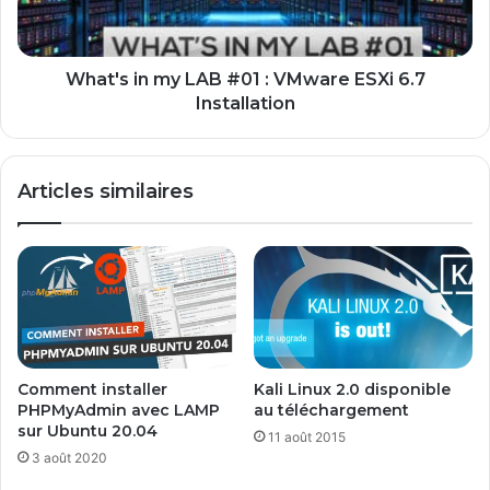
e
i
r
n
l
m
e
y
What's in my LAB #01 : VMware ESXi 6.7
m
L
Installation
o
A
t
B
d
#
Articles similaires
e
0
p
1
a
:
s
V
s
M
e
w
r
a
o
r
o
e
Comment installer
Kali Linux 2.0 disponible
t
E
PHPMyAdmin avec LAMP
au téléchargement
s
S
sur Ubuntu 20.04
11 août 2015
u
X
3 août 2020
r
i
V