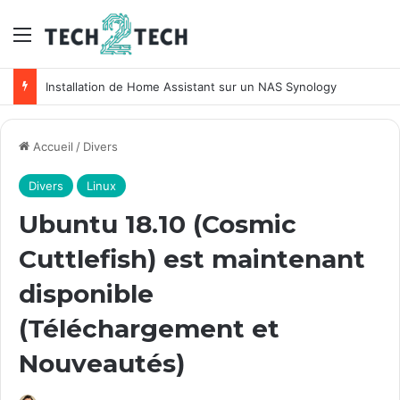
Menu
Installation de Home Assistant sur un NAS Synology
Accueil
/
Divers
Divers
Linux
Ubuntu 18.10 (Cosmic
Cuttlefish) est maintenant
disponible
(Téléchargement et
Nouveautés)