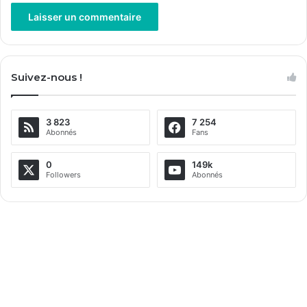
A
l
Suivez-nous !
t
e
3 823
7 254
r
Abonnés
Fans
n
a
0
149k
Followers
Abonnés
t
i
v
e
: