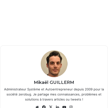
Mikaël GUILLERM
Administrateur Système et Autoentrepreneur depuis 2009 pour la
société zerobug. Je partage mes connaissances, problèmes et
solutions à travers articles ou tweets !
We
Fa
X
Lin
Yo
Ins