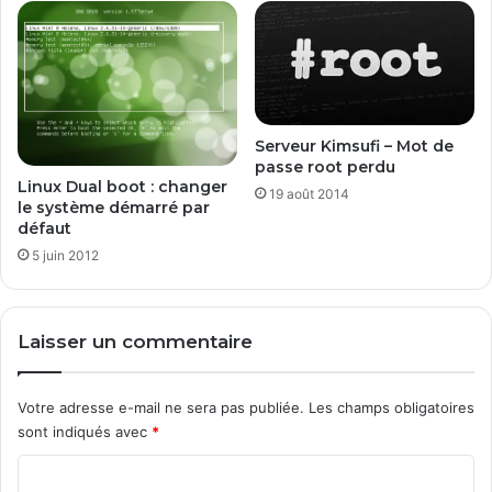
6
M
.
w
7
a
I
r
n
e
s
E
t
Serveur Kimsufi – Mot de
S
a
passe root perdu
X
l
Linux Dual boot : changer
19 août 2014
i
le système démarré par
l
défaut
a
t
5 juin 2012
i
o
n
Laisser un commentaire
Votre adresse e-mail ne sera pas publiée.
Les champs obligatoires
sont indiqués avec
*
C