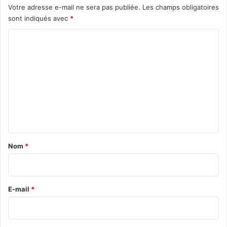
Votre adresse e-mail ne sera pas publiée.
Les champs obligatoires
sont indiqués avec
*
C
o
m
m
e
n
t
a
Nom
*
i
r
e
E-mail
*
*