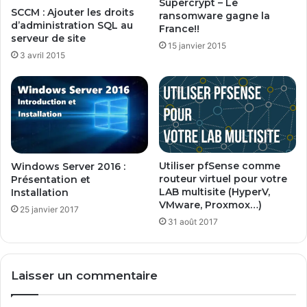
Supercrypt – Le
a
SCCM : Ajouter les droits
ransomware gagne la
n
d’administration SQL au
France!!
s
serveur de site
15 janvier 2015
f
3 avril 2015
o
r
m
a
t
i
o
n
Utiliser pfSense comme
Windows Server 2016 :
B
routeur virtuel pour votre
Présentation et
e
LAB multisite (HyperV,
Installation
VMware, Proxmox…)
g
25 janvier 2017
i
31 août 2017
n
Laisser un commentaire