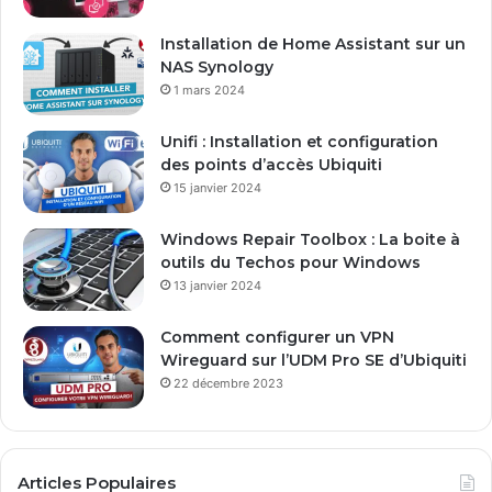
r
e
Installation de Home Assistant sur un
s
NAS Synology
s
1 mars 2024
e
E
Unifi : Installation et configuration
m
des points d’accès Ubiquiti
a
15 janvier 2024
i
l
Windows Repair Toolbox : La boite à
outils du Techos pour Windows
13 janvier 2024
Comment configurer un VPN
Wireguard sur l’UDM Pro SE d’Ubiquiti
22 décembre 2023
Articles Populaires