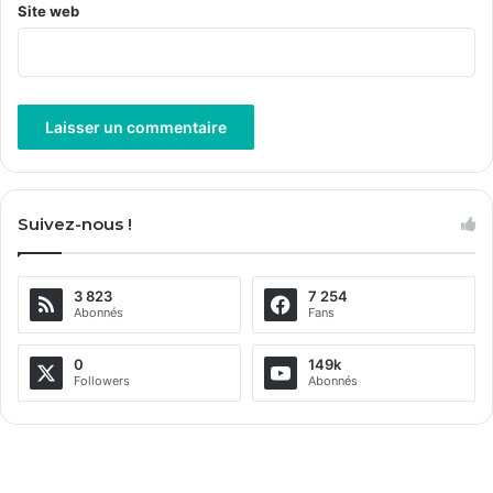
Site web
A
l
Suivez-nous !
t
e
3 823
7 254
r
Abonnés
Fans
n
a
0
149k
Followers
Abonnés
t
i
v