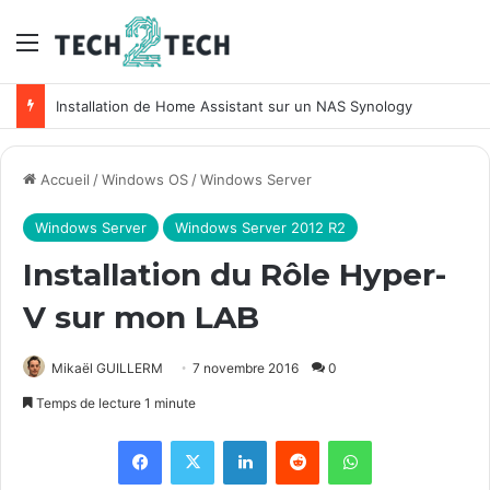
Menu
Unifi : Installation et configuration des points d’accès Ubiquiti
Accueil
/
Windows OS
/
Windows Server
Windows Server
Windows Server 2012 R2
Installation du Rôle Hyper-
V sur mon LAB
Mikaël GUILLERM
7 novembre 2016
0
Temps de lecture 1 minute
Facebook
X
Linkedin
Reddit
WhatsApp