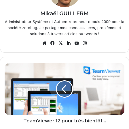
Mikaël GUILLERM
Administrateur Système et Autoentrepreneur depuis 2009 pour la
société zerobug. Je partage mes connaissances, problèmes et
solutions à travers articles ou tweets !
We
Fa
X
Lin
Yo
Ins
bsi
ce
ke
uT
tag
te
bo
din
ub
ra
ok
e
m
T
e
a
m
V
i
e
w
e
r
TeamViewer 12 pour très bientôt...
1