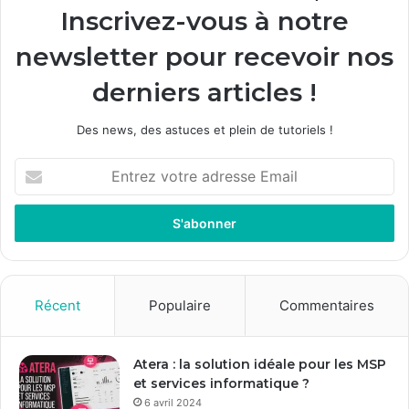
Inscrivez-vous à notre
newsletter pour recevoir nos
derniers articles !
Des news, des astuces et plein de tutoriels !
E
n
t
r
e
z
v
o
Récent
Populaire
Commentaires
t
r
e
Atera : la solution idéale pour les MSP
a
et services informatique ?
d
6 avril 2024