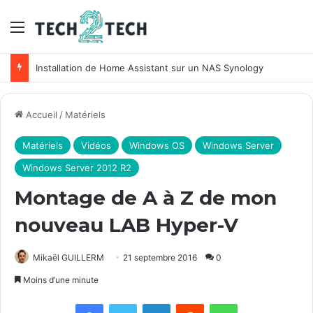
Menu
Installation de Home Assistant sur un NAS Synology
Accueil
/
Matériels
Matériels
Vidéos
Windows OS
Windows Server
Windows Server 2012 R2
Montage de A à Z de mon
nouveau LAB Hyper-V
Mikaël GUILLERM
21 septembre 2016
0
Moins d’une minute
Facebook
X
Linkedin
Reddit
WhatsApp