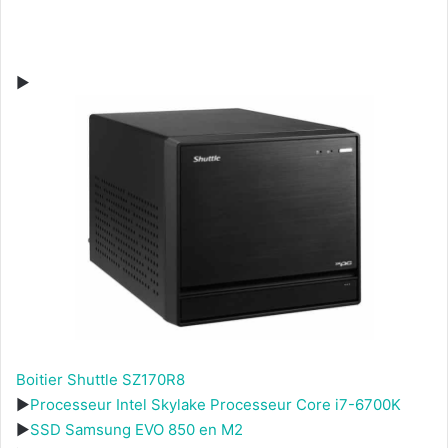
►
Boitier Shuttle SZ170R8
►
Processeur Intel Skylake Processeur Core i7-6700K
►
SSD Samsung EVO 850 en M2