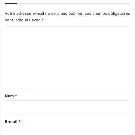
B
n
o
Votre adresse e-mail ne sera pas publiée.
Les champs obligatoires
u
sont indiqués avec
*
v
e
C
a
o
u
t
m
é
m
s
d
e
'
n
A
c
t
r
a
Nom
*
o
i
n
i
r
s
e
E-mail
*
T
r
*