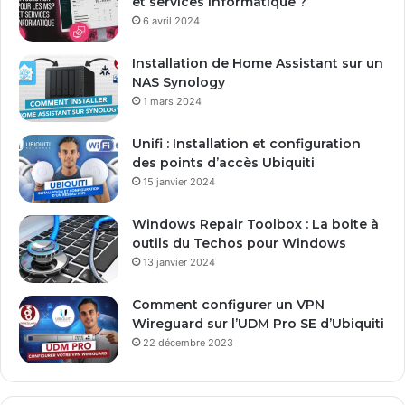
et services informatique ?
d
6 avril 2024
r
e
Installation de Home Assistant sur un
s
NAS Synology
s
1 mars 2024
e
E
Unifi : Installation et configuration
m
des points d’accès Ubiquiti
a
15 janvier 2024
i
l
Windows Repair Toolbox : La boite à
outils du Techos pour Windows
13 janvier 2024
Comment configurer un VPN
Wireguard sur l’UDM Pro SE d’Ubiquiti
22 décembre 2023