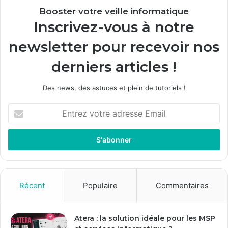
Booster votre veille informatique
Inscrivez-vous à notre
newsletter pour recevoir nos
derniers articles !
Des news, des astuces et plein de tutoriels !
E
n
t
r
e
z
v
o
Récent
Populaire
Commentaires
t
r
e
Atera : la solution idéale pour les MSP
a