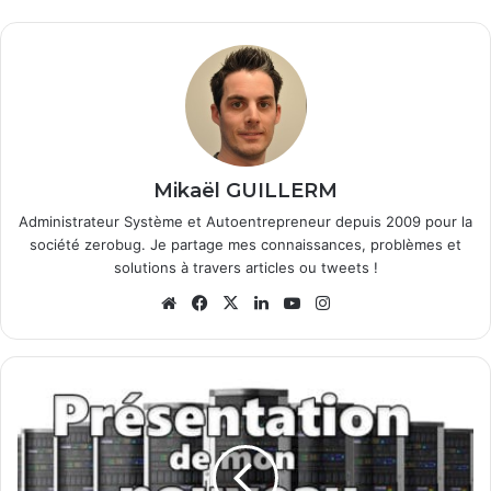
Mikaël GUILLERM
Administrateur Système et Autoentrepreneur depuis 2009 pour la
société zerobug. Je partage mes connaissances, problèmes et
solutions à travers articles ou tweets !
We
Fa
X
Lin
Yo
Ins
bsi
ce
ke
uT
tag
te
bo
din
ub
ra
ok
e
m
P
r
é
s
e