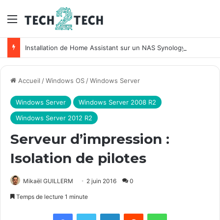
Menu
Installation de Home Assistant sur un NAS Synology
Accueil
/
Windows OS
/
Windows Server
Windows Server
Windows Server 2008 R2
Windows Server 2012 R2
Serveur d’impression :
Isolation de pilotes
Mikaël GUILLERM
2 juin 2016
0
Temps de lecture 1 minute
Facebook
X
Linkedin
Reddit
WhatsApp