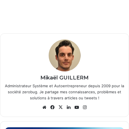
Mikaël GUILLERM
Administrateur Système et Autoentrepreneur depuis 2009 pour la
société zerobug. Je partage mes connaissances, problèmes et
solutions à travers articles ou tweets !
We
Fa
X
Lin
Yo
Ins
bsi
ce
ke
uT
tag
te
bo
din
ub
ra
ok
e
m