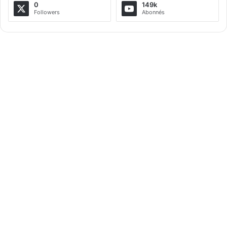
a
0
149k
Followers
Abonnés
t
i
v
e
: