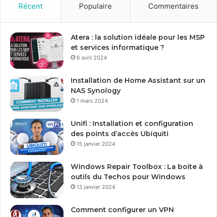
o
Récent
Populaire
Commentaires
t
r
e
Atera : la solution idéale pour les MSP
a
et services informatique ?
d
6 avril 2024
r
e
Installation de Home Assistant sur un
s
NAS Synology
s
1 mars 2024
e
E
Unifi : Installation et configuration
m
des points d’accès Ubiquiti
a
15 janvier 2024
i
l
Windows Repair Toolbox : La boite à
outils du Techos pour Windows
13 janvier 2024
Comment configurer un VPN