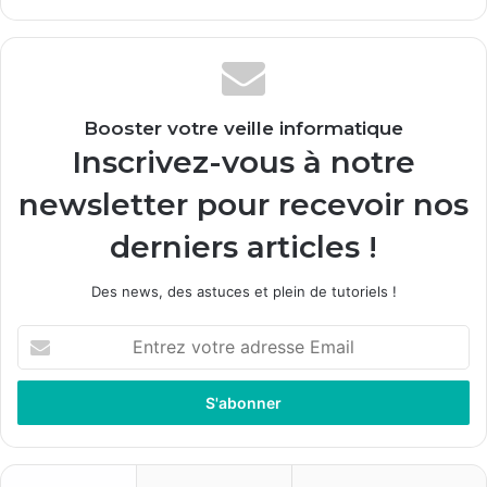
Booster votre veille informatique
Inscrivez-vous à notre
newsletter pour recevoir nos
derniers articles !
Des news, des astuces et plein de tutoriels !
E
n
t
r
e
z
v